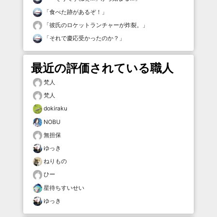
「
食べた跡があるぞ！
」
「
彼氏のロケットランチャーが炸裂。
」
「
それで慶応受かったのか？
」
最近の評価されている職人
梵人
梵人
dokiraku
NOBU
無担保
ゆっき
ねりもの
ひー
星待ちすいせい
ゆっき