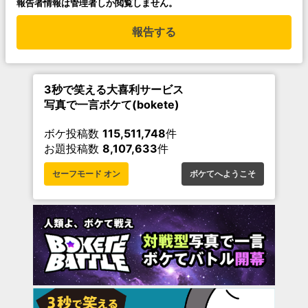
報告者情報は管理者しか閲覧しません。
報告する
3秒で笑える大喜利サービス
写真で一言ボケて(bokete)
ボケ投稿数
115,511,748
件
お題投稿数
8,107,633
件
セーフモード オン
ボケてへようこそ