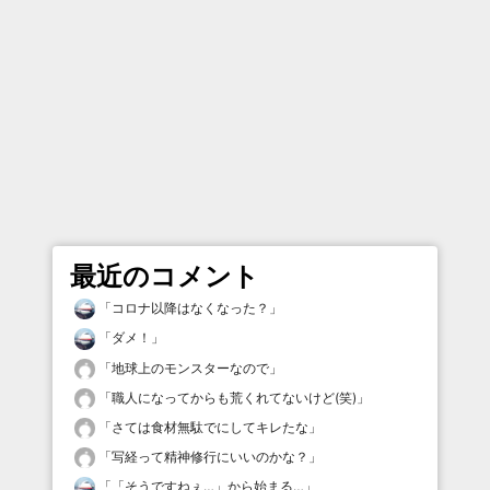
最近のコメント
「
コロナ以降はなくなった？
」
「
ダメ！
」
「
地球上のモンスターなので
」
「
職人になってからも荒くれてないけど(笑)
」
「
さては食材無駄でにしてキレたな
」
「
写経って精神修行にいいのかな？
」
「
「そうですねぇ…」から始まる…
」