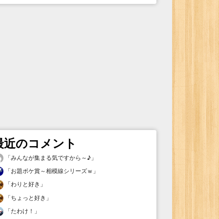
最近のコメント
「
みんなが集まる気ですから～♪
」
「
お題ボケ賞～相模線シリーズｗ
」
「
わりと好き
」
「
ちょっと好き
」
「
たわけ！
」