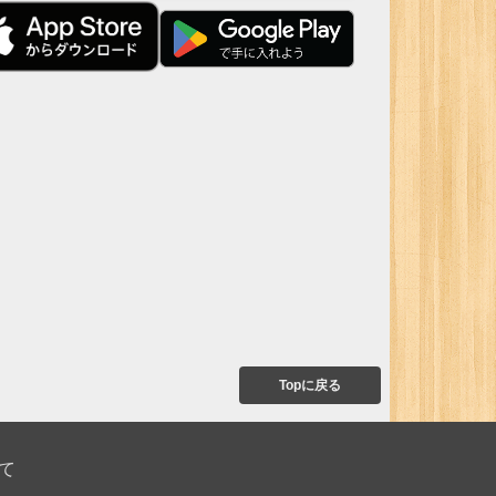
Topに戻る
て