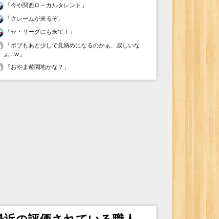
「
今や関西ローカルタレント
」
「
クレームが来るぞ
」
「
セ・リーグにも来て！
」
「
ボブもあと少しで見納めになるのかぁ、寂しいな
ぁ…w
」
「
おやま遊園地かな？
」