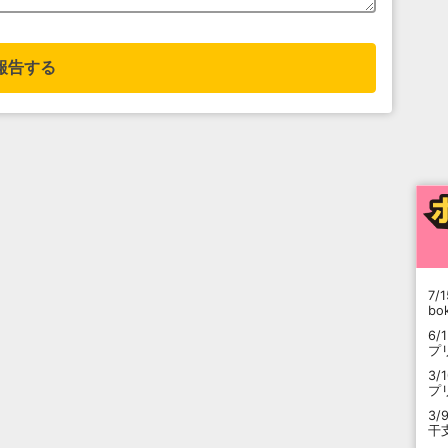
報告する
7/1
b
6/
プ
3/
プ
3/
干