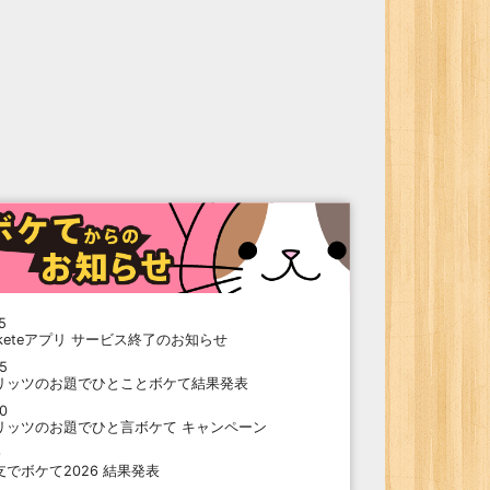
5
oketeアプリ サービス終了のお知らせ
15
リッツのお題でひとことボケて結果発表
10
リッツのお題でひと言ボケて キャンペーン
9
支でボケて2026 結果発表