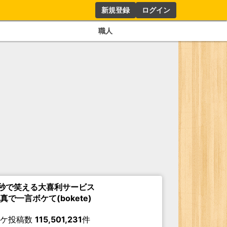
新規登録
ログイン
職人
秒で笑える大喜利サービス
真で一言ボケて(bokete)
ボケ投稿数
115,501,231
件