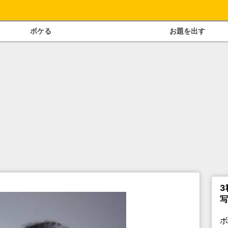
ボケる
お題を出す
3
写