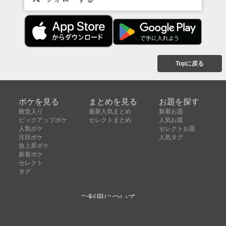
Topに戻る
ボケを見る
まとめを見る
お題を探す
殿堂入り
最新人気まとめ
新着お題
ピックアップボケ
セレクトまとめ
人気お題
人気ボケ
セレクトお題
注目ボケ
人気タグ
急上昇ボケ
新着ボケ
セレクト
タグ
ご利用について
ボケてについて
使い方
利用規約