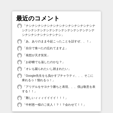
最近のコメント
「
ナシナシナシナシナシナシナシナシナシナシナシナ
シナシナシナシナシナシナシナシナシナシナシナシナ
シナシナシナシナシナシナシ
」
「
あ、ありのまま今起こったことを話すぜ、、！
」
「
自分で食べたの忘れてますよ
」
「
発想が天才笑笑
」
「
お砂糖でも溢したのかな？
」
「
オレも蹴られたいし踏まれたい
」
「
Google先生をも負かすブチャラティ、、、そこに
痺れるゥ！憧れるゥ！
」
「
アリデルをサヨナラ勝ちと表現、、、僕は敬意を表
する！！
」
「
難しいィィィイイイイ！！！
」
「
中村悠一様のご友人！？！？会わせて！！
」