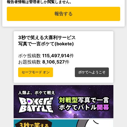
報告者情報は管理者しか閲覧しません。
報告する
3秒で笑える大喜利サービス
写真で一言ボケて(bokete)
ボケ投稿数
115,497,914
件
お題投稿数
8,106,527
件
セーフモード オン
ボケてへようこそ