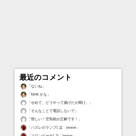
最近のコメント
「
ないね
」
「
NHK かな
」
「
せめて、どうやって揚げたか聞け。
」
「
そんなことで電話しないで
」
「
惜しい！空気砲が正解です！
」
「
ハズレのランプ(´Д｀)www
」
「
コロンビーナ(´Д｀)www
」