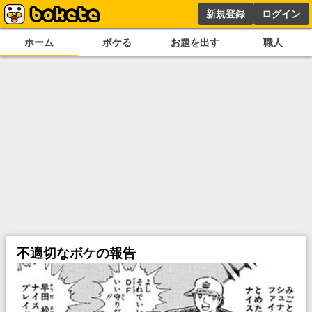
新規登録
ログイン
ホーム
ボケる
お題を出す
職人
不適切なボケの報告