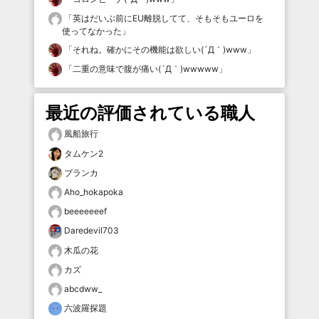
「
英はだいぶ前にEU離脱してて、そもそもユーロを
使ってなかった
」
「
それね。確かにその機能は欲しい(´Д｀)www
」
「
二重の意味で腹が痛い(´Д｀)wwwww
」
最近の評価されている職人
風船旅行
タムケン2
ブランカ
Aho_hokapoka
beeeeeeef
Daredevil703
木瓜の花
カズ
abcdww_
六波羅探題