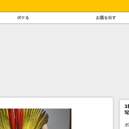
ボケる
お題を出す
3
写