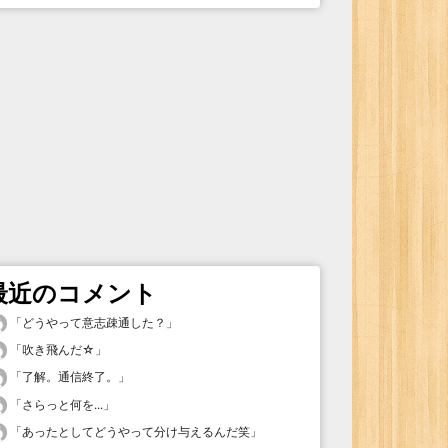
最近のコメント
「
どうやって意志疎通した？
」
「
吹き飛んだ☆
」
「
了解。通信終了。
」
「
さらっと何を...
」
「
あったとしてどうやって分け与えるんだ笑
」