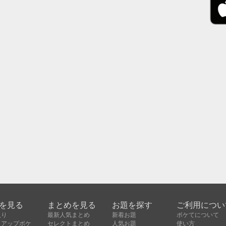
を見る
まとめを見る
お題を探す
ご利用につい
入り
最新人気まとめ
新着お題
ボケてについて
クアップボケ
セレクトまとめ
人気お題
使い方