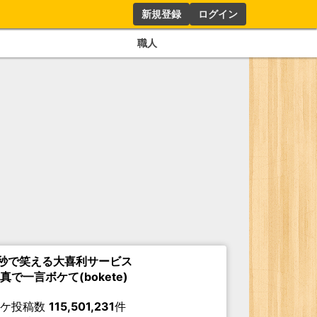
新規登録
ログイン
職人
秒で笑える大喜利サービス
真で一言ボケて(bokete)
ボケ投稿数
115,501,231
件