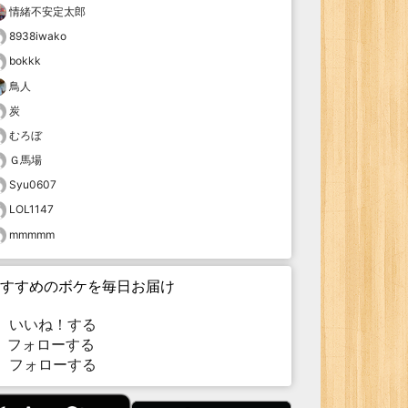
情緒不安定太郎
8938iwako
bokkk
鳥人
炭
むろぼ
Ｇ馬場
Syu0607
LOL1147
mmmmm
すすめのボケを毎日お届け
いいね！する
フォローする
フォローする