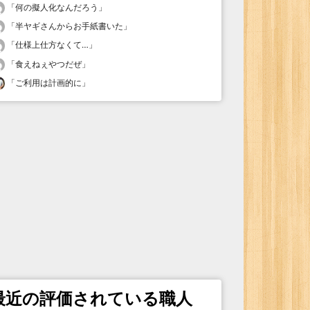
「
何の擬人化なんだろう
」
「
半ヤギさんからお手紙書いた
」
「
仕様上仕方なくて…
」
「
食えねぇやつだぜ
」
「
ご利用は計画的に
」
最近の評価されている職人