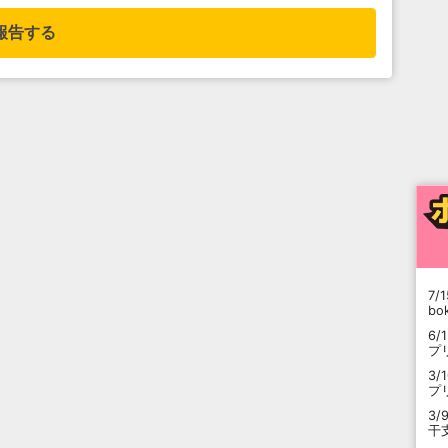
報告する
7/1
b
6/
プ
3/
プ
3/
干