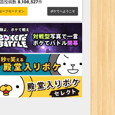
お題投稿数
8,106,527
件
セーフモード オン
ボケてへようこそ