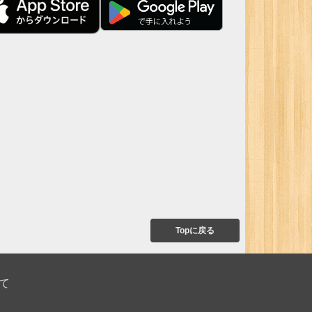
Topに戻る
て