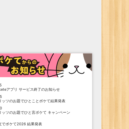
5
oketeアプリ サービス終了のお知らせ
15
リッツのお題でひとことボケて結果発表
10
リッツのお題でひと言ボケて キャンペーン
9
支でボケて2026 結果発表