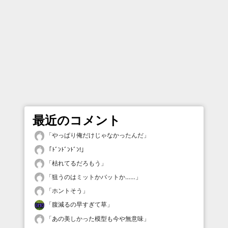
最近のコメント
「
やっぱり俺だけじゃなかったんだ
」
「
ﾄﾞﾝﾄﾞﾝﾄﾞﾝ!
」
「
枯れてるだろもう
」
「
狙うのはミットかバットか……
」
「
ホントそう
」
「
腹減るの早すぎて草
」
「
あの美しかった模型も今や無意味
」