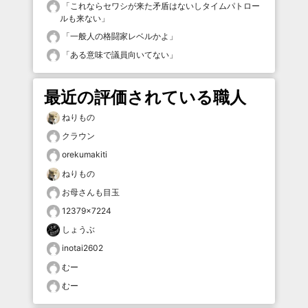
「
これならセワシが来た矛盾はないしタイムパトロー
ルも来ない
」
「
一般人の格闘家レベルかよ
」
「
ある意味で議員向いてない
」
最近の評価されている職人
ねりもの
クラウン
orekumakiti
ねりもの
お母さんも目玉
12379×7224
しょうぶ
inotai2602
むー
むー