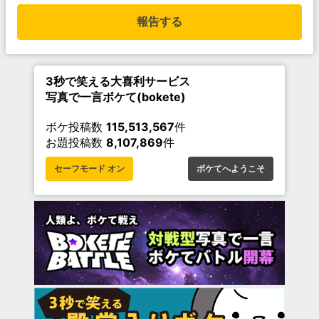
報告する
3秒で笑える大喜利サービス
写真で一言ボケて(bokete)
ボケ投稿数
115,513,567
件
お題投稿数
8,107,869
件
セーフモード オン
ボケてへようこそ