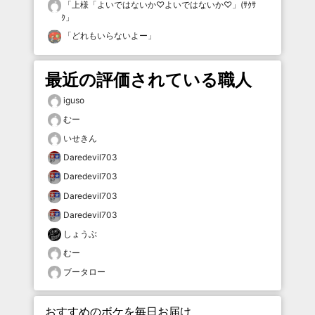
「
上様「よいではないか♡よいではないか♡」(ｻｸｻ
ｸ
」
「
どれもいらないよー
」
最近の評価されている職人
iguso
むー
いせきん
Daredevil703
Daredevil703
Daredevil703
Daredevil703
しょうぶ
むー
ブータロー
おすすめのボケを毎日お届け