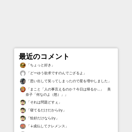
最近のコメント
「
ちょっと好き
」
「
どーゆう欲求ですのんでござるよ
」
「
思い出して笑ってしまったので星を増やしました
」
「
まこと「人の事言えるのか？今日は帰るか…」 美
奈子「何なのよ（怒）」
」
「
それは問題どすぇ
」
「
寝てるだけだから(ry
」
「
恰好だけなら(ry
」
「
↓成仏してクレメンス
」