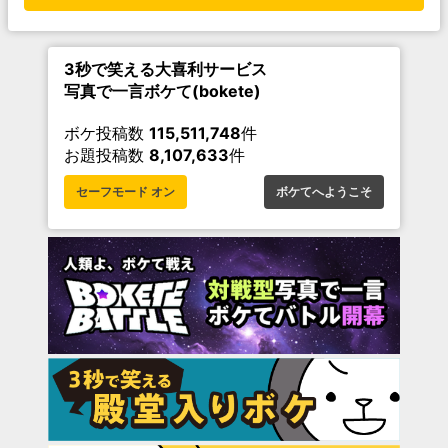
3秒で笑える大喜利サービス
写真で一言ボケて(bokete)
ボケ投稿数
115,511,748
件
お題投稿数
8,107,633
件
セーフモード オン
ボケてへようこそ