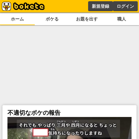
新規登録
ログイン
ホーム
ボケる
お題を出す
職人
不適切なボケの報告