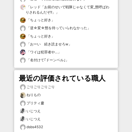
「
レッド「お前のせいで戦隊じゃなくて変_態呼ばわ
りされるんだぞ!!」
」
「
ちょっと好き
」
「
逆☆変☆態を待っていられなかった
」
「
ちょっと好き
」
「
おーい 続き読ませろw
」
「
ワイは犯罪者や…
」
「
名付けて｢ドーンベル｣
」
最近の評価されている職人
ごりごりごりごり
ねりもの
プリティ慶
いじつえ
いじつえ
dsbs4532