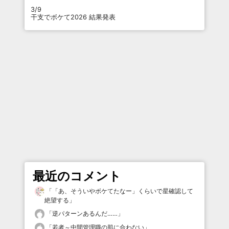
3/9
干支でボケて2026 結果発表
最近のコメント
「
「あ、そういやボケてたなー」くらいで星確認して
絶望する
」
「
逆パターンあるんだ……
」
「
若者～中間管理職の肌に合わない
」