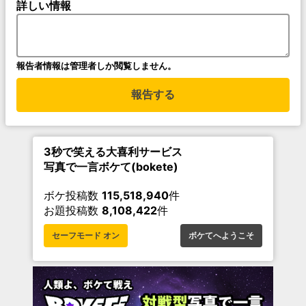
詳しい情報
報告者情報は管理者しか閲覧しません。
報告する
3秒で笑える大喜利サービス
写真で一言ボケて(bokete)
ボケ投稿数
115,518,940
件
お題投稿数
8,108,422
件
セーフモード オン
ボケてへようこそ