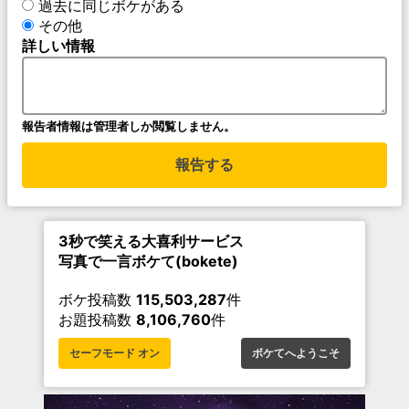
過去に同じボケがある
その他
詳しい情報
報告者情報は管理者しか閲覧しません。
報告する
3秒で笑える大喜利サービス
写真で一言ボケて(bokete)
ボケ投稿数
115,503,287
件
お題投稿数
8,106,760
件
セーフモード オン
ボケてへようこそ