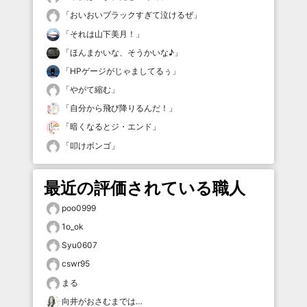
「
おいおいブラックすぎて泣けるぜ
」
「
それは山下美月！
」
「
ほんまかいな、そうかいな♪
」
「
HPゲージがじゃましてるぅ
」
「
やがて縮む
」
「
自分から飛び降りるんだ！
」
「
暗くなるとジ・エンド
」
「
叩けボンゴ
」
最近の評価されている職人
poo0999
1o_ok
Syu0607
cswr95
まる
向井がおさむまでは…