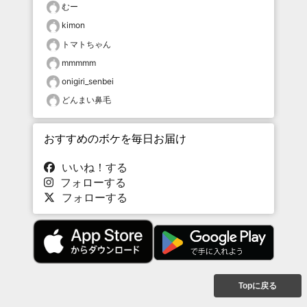
むー
kimon
トマトちゃん
mmmmm
onigiri_senbei
どんまい鼻毛
おすすめのボケを毎日お届け
いいね！する
フォローする
フォローする
Topに戻る