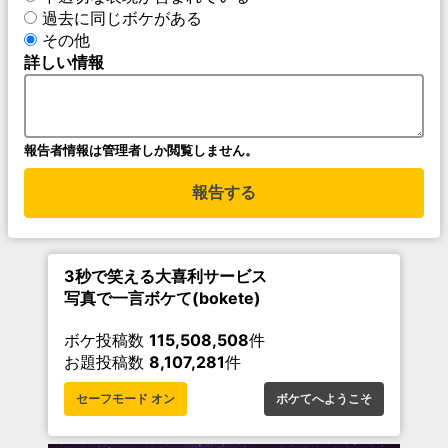
過去に同じボケがある
その他
詳しい情報
報告者情報は管理者しか閲覧しません。
報告する
3秒で笑える大喜利サービス
写真で一言ボケて(bokete)
ボケ投稿数
115,508,508
件
お題投稿数
8,107,281
件
セーフモード オン
ボケてへようこそ