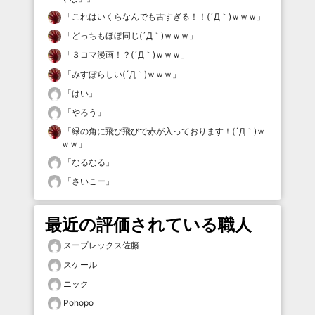
「
これはいくらなんでも古すぎる！！(´Д｀)ｗｗｗ
」
「
どっちもほぼ同じ(´Д｀)ｗｗｗ
」
「
３コマ漫画！？(´Д｀)ｗｗｗ
」
「
みすぼらしい(´Д｀)ｗｗｗ
」
「
はい
」
「
やろう
」
「
緑の角に飛び飛びで赤が入っております！(´Д｀)ｗ
ｗｗ
」
「
なるなる
」
「
さいこー
」
最近の評価されている職人
スープレックス佐藤
スケール
ニック
Pohopo