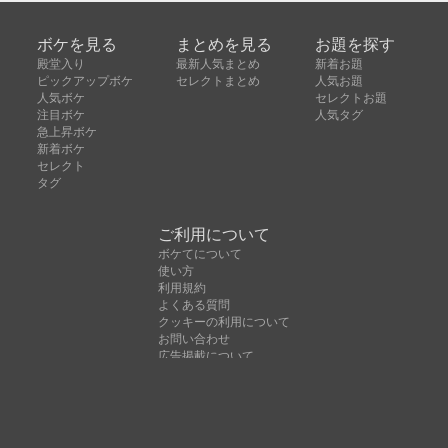
ボケを見る
まとめを見る
お題を探す
殿堂入り
最新人気まとめ
新着お題
ピックアップボケ
セレクトまとめ
人気お題
人気ボケ
セレクトお題
注目ボケ
人気タグ
急上昇ボケ
新着ボケ
セレクト
タグ
ご利用について
ボケてについて
使い方
利用規約
よくある質問
クッキーの利用について
お問い合わせ
広告掲載について
運営会社
Copyright © ボケて（bokete）All rights reserved. 株式
会社オモロキ