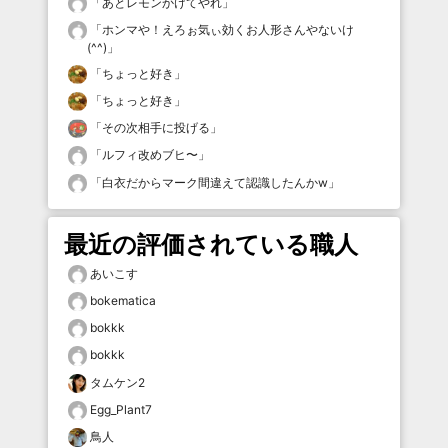
「
あとレモンかけてやれ
」
「
ホンマや！えろぉ気ぃ効くお人形さんやないけ
(^^)
」
「
ちょっと好き
」
「
ちょっと好き
」
「
その次相手に投げる
」
「
ルフィ改めブヒ〜
」
「
白衣だからマーク間違えて認識したんかw
」
最近の評価されている職人
あいこす
bokematica
bokkk
bokkk
タムケン2
Egg_Plant7
鳥人