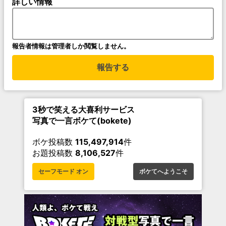
詳しい情報
報告者情報は管理者しか閲覧しません。
報告する
3秒で笑える大喜利サービス
写真で一言ボケて(bokete)
ボケ投稿数
115,497,914
件
お題投稿数
8,106,527
件
セーフモード オン
ボケてへようこそ