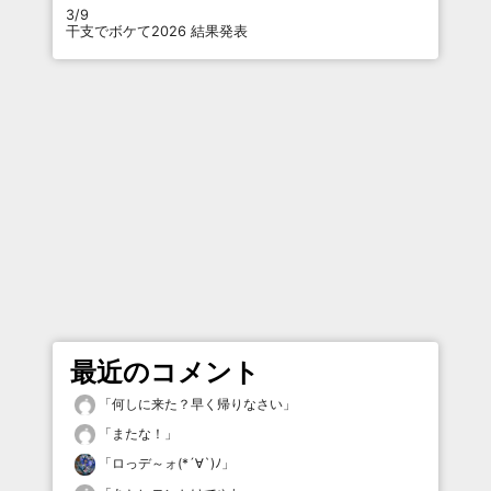
3/9
干支でボケて2026 結果発表
最近のコメント
「
何しに来た？早く帰りなさい
」
「
またな！
」
「
ロっデ～ォ(*´∀`)ﾉ
」