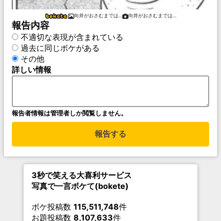
向井がおさむまでは…
向井がおさむまでは…
報告内容
不適切な表現が含まれている
過去に同じボケがある
その他
詳しい情報
報告者情報は管理者しか閲覧しません。
報告する
3秒で笑える大喜利サービス
写真で一言ボケて(bokete)
ボケ投稿数
115,511,748
件
お題投稿数
8,107,633
件