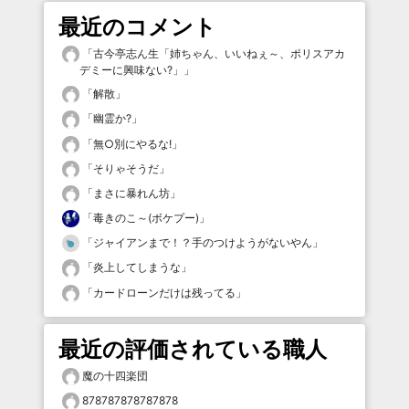
最近のコメント
「
古今亭志ん生「姉ちゃん、いいねぇ～、ポリスアカ
デミーに興味ない?」
」
「
解散
」
「
幽霊か?
」
「
無○別にやるな!
」
「
そりゃそうだ
」
「
まさに暴れん坊
」
「
毒きのこ～(ボケプー)
」
「
ジャイアンまで！？手のつけようがないやん
」
「
炎上してしまうな
」
「
カードローンだけは残ってる
」
最近の評価されている職人
魔の十四楽団
878787878787878