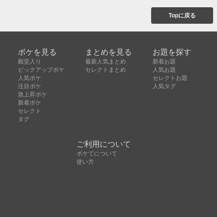
Topに戻る
ボケを見る
まとめを見る
お題を探す
殿堂入り
最新人気まとめ
新着お題
ピックアップボケ
セレクトまとめ
人気お題
人気ボケ
セレクトお題
注目ボケ
人気タグ
急上昇ボケ
新着ボケ
セレクト
タグ
ご利用について
ボケてについて
使い方
利用規約
よくある質問
クッキーの利用について
お問い合わせ
広告掲載について
運営会社