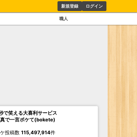
新規登録
ログイン
職人
秒で笑える大喜利サービス
真で一言ボケて(bokete)
ボケ投稿数
115,497,914
件