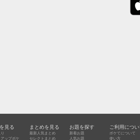
を見る
まとめを見る
お題を探す
ご利用につい
入り
最新人気まとめ
新着お題
ボケてについて
クアップボケ
セレクトまとめ
人気お題
使い方