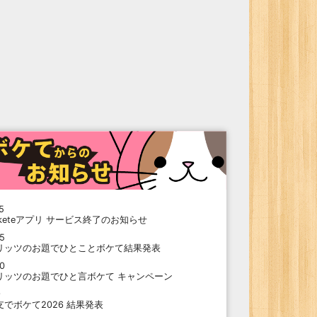
5
oketeアプリ サービス終了のお知らせ
15
リッツのお題でひとことボケて結果発表
10
リッツのお題でひと言ボケて キャンペーン
9
支でボケて2026 結果発表