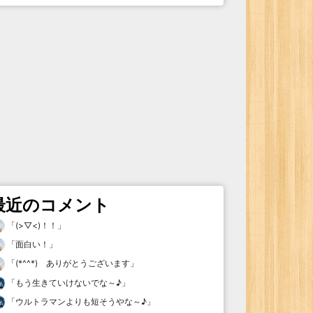
最近のコメント
「
(>▽<)！！
」
「
面白い！
」
「
(*^^*) ありがとうございます
」
「
もう生きていけないでな～♪
」
「
ウルトラマンよりも短そうやな～♪
」