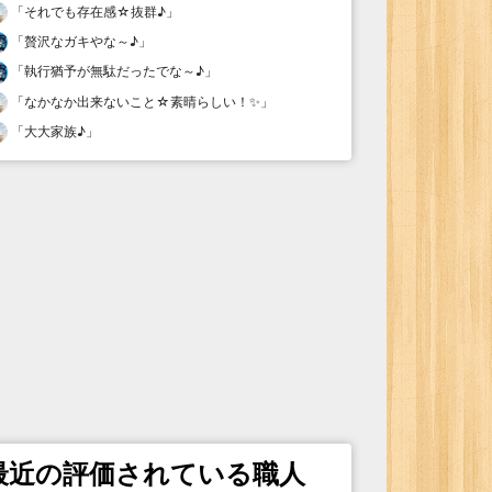
「
それでも存在感☆抜群♪
」
「
贅沢なガキやな～♪
」
「
執行猶予が無駄だったでな～♪
」
「
なかなか出来ないこと☆素晴らしい！✨
」
「
大大家族♪
」
最近の評価されている職人