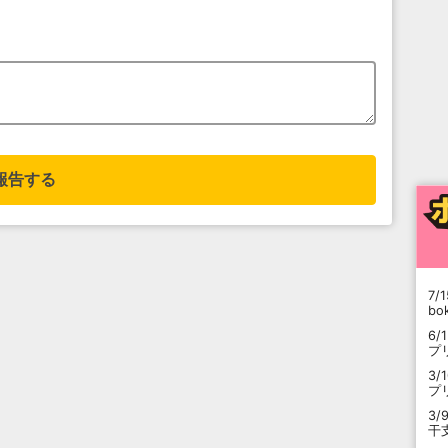
報告する
7/1
b
6/
プ
3/
プ
3/
干