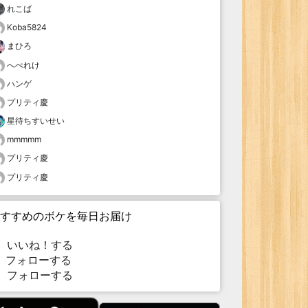
れこば
Koba5824
まひろ
へべれけ
ハンゲ
プリティ慶
星待ちすいせい
mmmmm
プリティ慶
プリティ慶
すすめのボケを毎日お届け
いいね！する
フォローする
フォローする