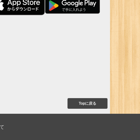
Topに戻る
て