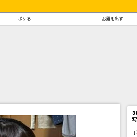
ボケる
お題を出す
3
写