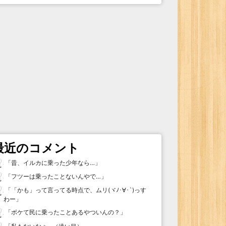
最近のコメント
「
昔、イルカに乗った少年なら…
」
「
フツーは乗ったことないんやで…
」
「
「かも」って言ってる時点で、ムリ(ヾﾉ･∀･`)っす
わー
」
「
ボケて民に乗ったことあるやついんの？
」