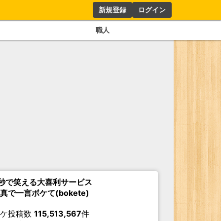
新規登録
ログイン
職人
秒で笑える大喜利サービス
真で一言ボケて(bokete)
ボケ投稿数
115,513,567
件