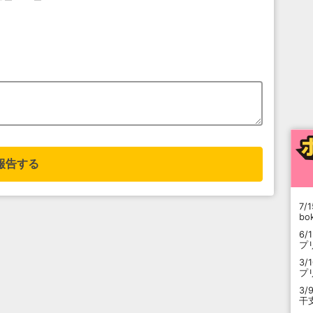
報告する
7/1
b
6/
プ
3/
プ
3/
干