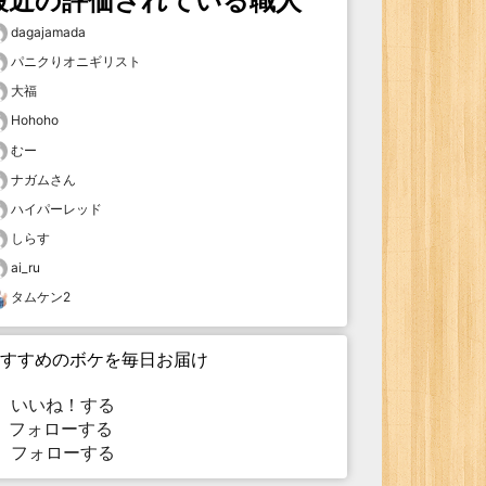
最近の評価されている職人
dagajamada
パニクりオニギリスト
大福
Hohoho
むー
ナガムさん
ハイパーレッド
しらす
ai_ru
タムケン2
すすめのボケを毎日お届け
いいね！する
フォローする
フォローする