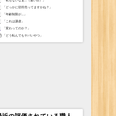
「
私もないなぁ…（遠い目）
」
「
どっかに切符売ってますかね？
」
「
年齢制限が…
」
「
これは謙虚
」
「
変わってのか？
」
「
どう転んでもヤバいやつ
」