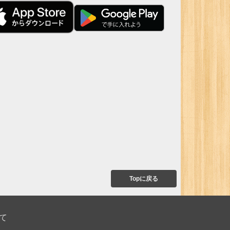
Topに戻る
て