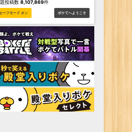
お題投稿数
8,107,869
件
セーフモード オン
ボケてへようこそ