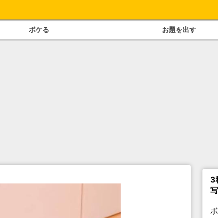
ボケる
お題を出す
3
写