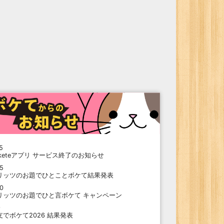
5
oketeアプリ サービス終了のお知らせ
15
リッツのお題でひとことボケて結果発表
10
リッツのお題でひと言ボケて キャンペーン
9
支でボケて2026 結果発表