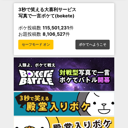
3秒で笑える大喜利サービス
写真で一言ボケて(bokete)
ボケ投稿数
115,501,231
件
お題投稿数
8,106,527
件
セーフモード オン
ボケてへようこそ