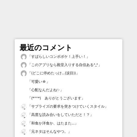
最近のコメント
「
すばらしいコンボボケ！上手い！
」
「
このアプリなら殿堂入りする自信ある^_^
」
「
(どこに停めたっけ…(涙目))
」
「
可愛い☆
」
「
心配なんだよね✨
」
「
(*^^*) ありがとうございます
」
「
サプライズの要求を突きつけていくスタイル
」
「
高度な読み合いをしていただと！？
」
「
和食か洋食か、はたまた…
」
「
元ネタはそんなやつ。
」