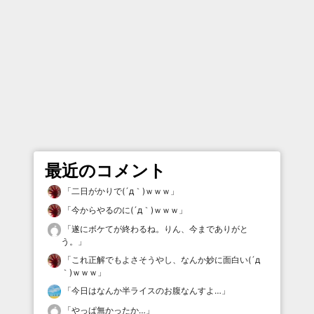
最近のコメント
「
二日がかりで(´д｀)ｗｗｗ
」
「
今からやるのに(´д｀)ｗｗｗ
」
「
遂にボケてが終わるね。りん、今までありがと
う。
」
「
これ正解でもよさそうやし、なんか妙に面白い(´д
｀)ｗｗｗ
」
「
今日はなんか半ライスのお腹なんすよ…
」
「
やっぱ無かったか…
」