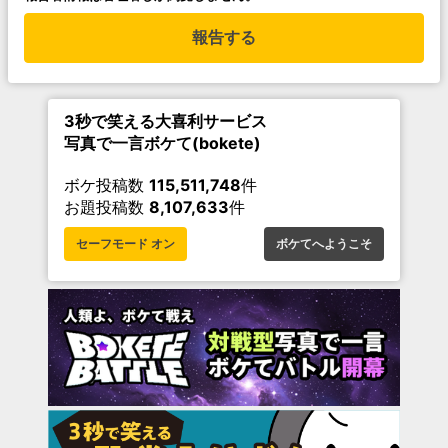
報告する
3秒で笑える大喜利サービス
写真で一言ボケて(bokete)
ボケ投稿数
115,511,748
件
お題投稿数
8,107,633
件
セーフモード オン
ボケてへようこそ