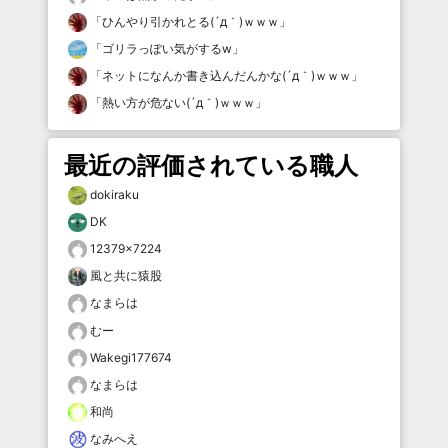
「
ひんやり引かれとる(´д｀)ｗｗｗ
」
「
ゴリラっぽい気がするw
」
「
ネットになんか書き込んだんかな(´д｀)ｗｗｗ
」
「
熱い方が危ない(´д｀)ｗｗｗ
」
最近の評価されている職人
dokiraku
DK
12379×7224
風と共に猿股
なまらは
むー
Wakegi177674
なまらは
和尚
なみへえ