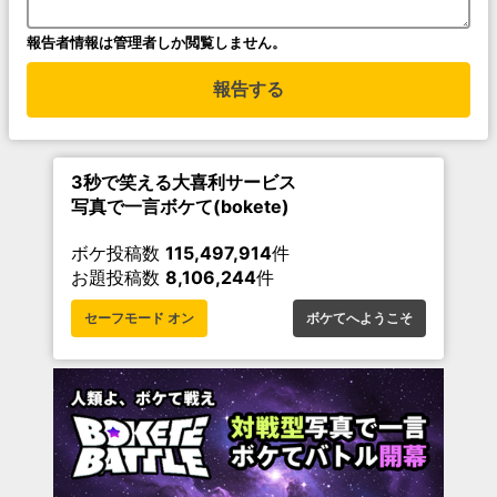
報告者情報は管理者しか閲覧しません。
報告する
3秒で笑える大喜利サービス
写真で一言ボケて(bokete)
ボケ投稿数
115,497,914
件
お題投稿数
8,106,244
件
セーフモード オン
ボケてへようこそ