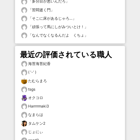
「
多分目が悪いんだろ
」
「
苦悶逝く門
」
「
そこに床があるじゃろ…
」
「
頑張って馬にしがみついとけ！
」
「
なんでなくなるんだよ くちょ
」
最近の評価されている職人
海苔海苔紀香
( '-' )
たむらまろ
tsgs
オクコロ
Harrrrmaki3
なまらは
タムケン2
じょにぃ