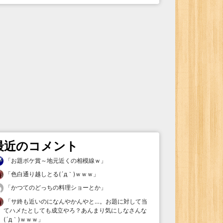
最近のコメント
「
お題ボケ賞～地元近くの相模線ｗ
」
「
色白通り越しとる(´д｀)ｗｗｗ
」
「
かつてのどっちの料理ショーとか
」
「
サ終も近いのになんやかんやと…。お題に対して当
てハメたとしても成立やろ？あんまり気にしなさんな
(´д｀)ｗｗｗ
」