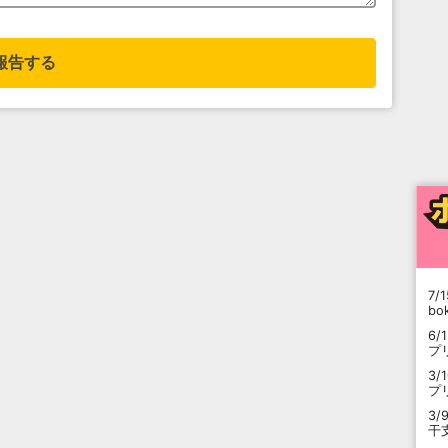
報告する
7/1
b
6/
プ
3/
プ
3/
干