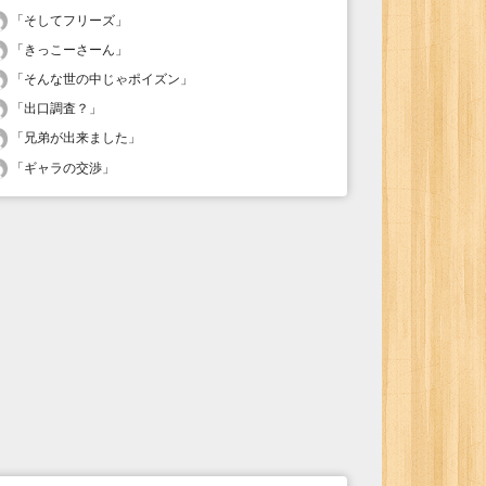
「
そしてフリーズ
」
「
きっこーさーん
」
「
そんな世の中じゃポイズン
」
「
出口調査？
」
「
兄弟が出来ました
」
「
ギャラの交渉
」