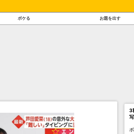
ボケる
お題を出す
3
写