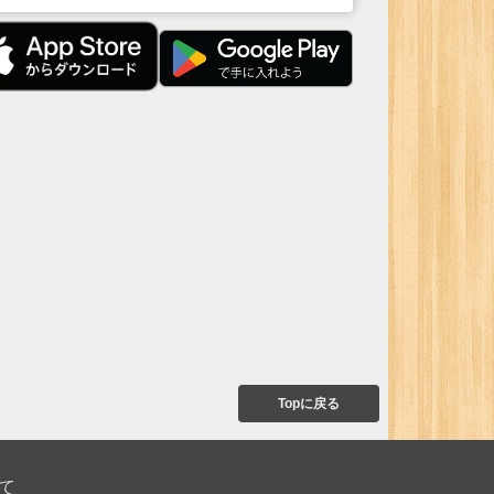
Topに戻る
て