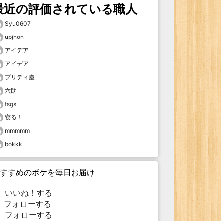
最近の評価されている職人
Syu0607
upjhon
アイデア
アイデア
プリティ慶
六助
tsgs
寝る！
mmmmm
bokkk
すすめのボケを毎日お届け
いいね！する
フォローする
フォローする