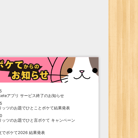
5
oketeアプリ サービス終了のお知らせ
15
リッツのお題でひとことボケて結果発表
10
リッツのお題でひと言ボケて キャンペーン
9
支でボケて2026 結果発表