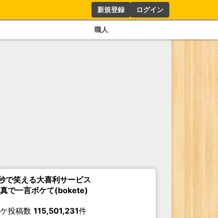
新規登録
ログイン
職人
秒で笑える大喜利サービス
真で一言ボケて(bokete)
ボケ投稿数
115,501,231
件