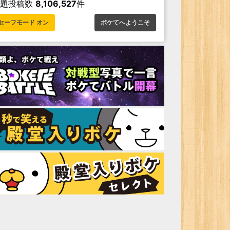
お題投稿数
8,106,527
件
セーフモード オン
ボケてへようこそ