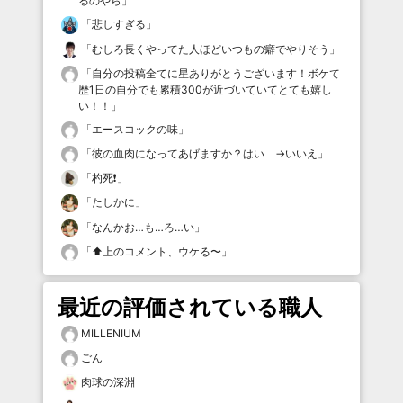
るのやら
」
「
悲しすぎる
」
「
むしろ長くやってた人ほどいつもの癖でやりそう
」
「
自分の投稿全てに星ありがとうございます！ボケて
歴1日の自分でも累積300が近づいていてとても嬉し
い！！
」
「
エースコックの味
」
「
彼の血肉になってあげますか？はい →いいえ
」
「
杓死❗️
」
「
たしかに
」
「
なんかお…も…ろ…い
」
「
⬆️上のコメント、ウケる〜
」
最近の評価されている職人
MILLENIUM
ごん
肉球の深淵