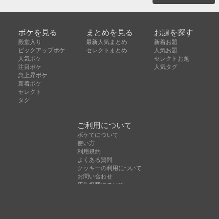
ボケを見る
まとめを見る
お題を探す
殿堂入り
最新人気まとめ
新着お題
ピックアップボケ
セレクトまとめ
人気お題
人気ボケ
セレクトお題
注目ボケ
人気タグ
急上昇ボケ
新着ボケ
セレクト
タグ
ご利用について
ボケてについて
使い方
利用規約
よくある質問
クッキーの利用について
お問い合わせ
広告掲載について
運営会社
Copyright © ボケて（bokete）All rights reserved. 株式