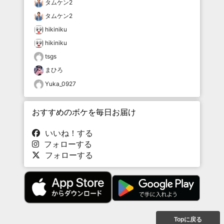
タムケン2
タムケン2
hikiniku
hikiniku
tsgs
まひろ
Yuka_0927
おすすめのボケを毎日お届け
いいね！する
フォローする
フォローする
Topに戻る