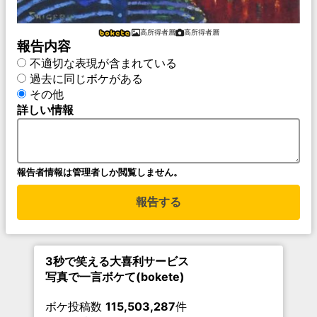
高所得者層
高所得者層
報告内容
不適切な表現が含まれている
過去に同じボケがある
その他
詳しい情報
報告者情報は管理者しか閲覧しません。
報告する
3秒で笑える大喜利サービス
写真で一言ボケて(bokete)
ボケ投稿数
115,503,287
件