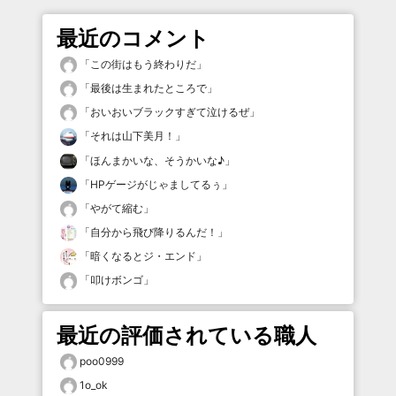
最近のコメント
「
この街はもう終わりだ
」
「
最後は生まれたところで
」
「
おいおいブラックすぎて泣けるぜ
」
「
それは山下美月！
」
「
ほんまかいな、そうかいな♪
」
「
HPゲージがじゃましてるぅ
」
「
やがて縮む
」
「
自分から飛び降りるんだ！
」
「
暗くなるとジ・エンド
」
「
叩けボンゴ
」
最近の評価されている職人
poo0999
1o_ok