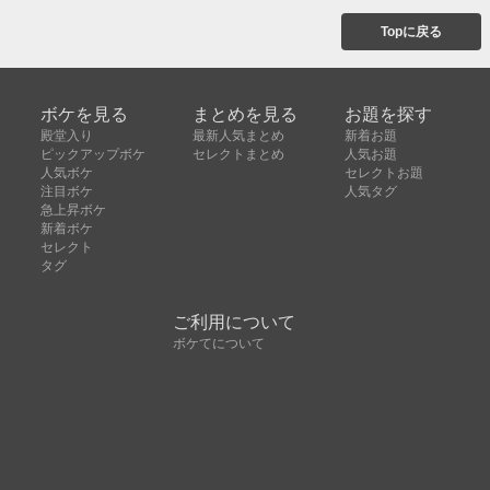
Topに戻る
ボケを見る
まとめを見る
お題を探す
殿堂入り
最新人気まとめ
新着お題
ピックアップボケ
セレクトまとめ
人気お題
人気ボケ
セレクトお題
注目ボケ
人気タグ
急上昇ボケ
新着ボケ
セレクト
タグ
ご利用について
ボケてについて
使い方
利用規約
よくある質問
クッキーの利用について
お問い合わせ
広告掲載について
運営会社