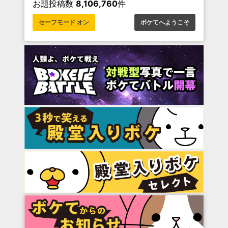
お題投稿数
8,106,760
件
セーフモード オン
ボケてへようこそ