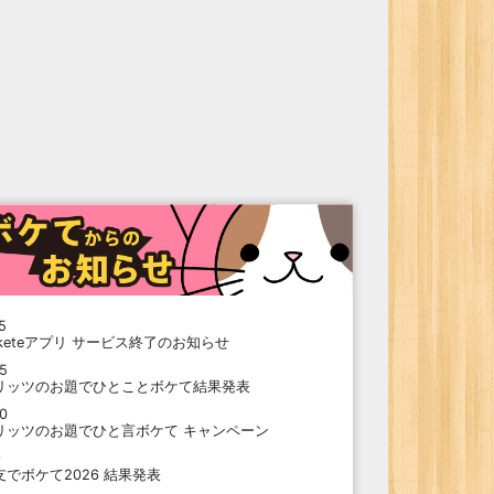
5
oketeアプリ サービス終了のお知らせ
15
リッツのお題でひとことボケて結果発表
10
リッツのお題でひと言ボケて キャンペーン
9
支でボケて2026 結果発表