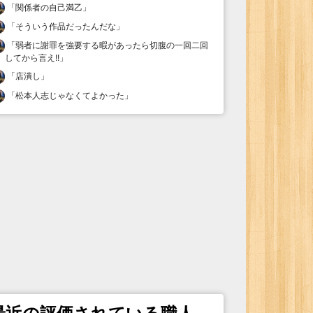
「
関係者の自己満乙
」
「
そういう作品だったんだな
」
「
弱者に謝罪を強要する暇があったら切腹の一回二回
してから言え!!
」
「
店潰し
」
「
松本人志じゃなくてよかった
」