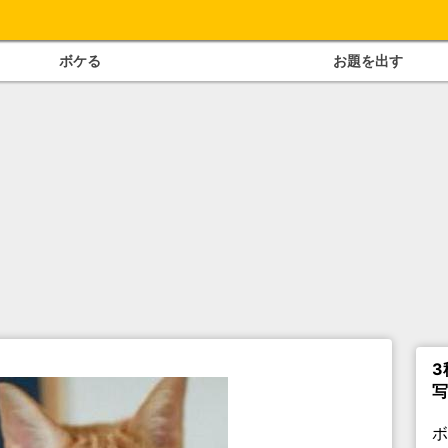
ボケる
お題を出す
3
写