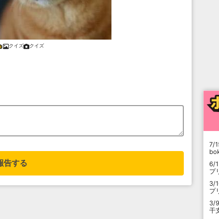
クイズ
クイズ
7/1
b
報告する
6/
プ
3/
プ
3/
干