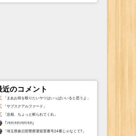
最近のコメント
「
まあお前を殴りたいヤツはいっぱいいると思うよ
」
「
サブスクアルファード
」
「
忠相、ちょっと斬られてくれ
」
「
ﾝｷﾁ!ﾝｷﾁ!ﾝｷﾁ!ﾝｷﾁ!
」
「
埼玉県春日部警察署留置番号24番じゃなくて?
」