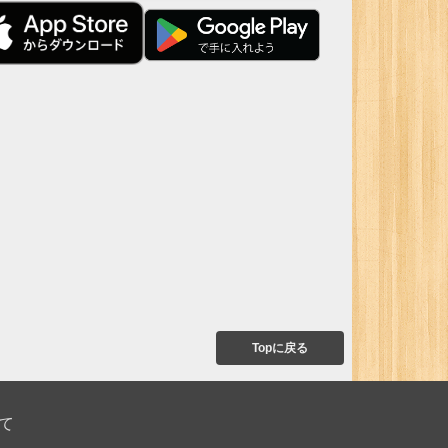
Topに戻る
て