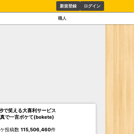
新規登録
ログイン
職人
秒で笑える大喜利サービス
真で一言ボケて(bokete)
ボケ投稿数
115,506,460
件