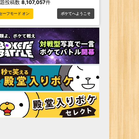
お題投稿数
8,107,057
件
セーフモード オン
ボケてへようこそ