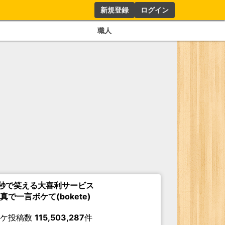
新規登録
ログイン
職人
秒で笑える大喜利サービス
真で一言ボケて(bokete)
ボケ投稿数
115,503,287
件