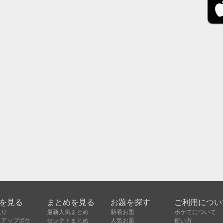
を見る
まとめを見る
お題を探す
ご利用につい
入り
最新人気まとめ
新着お題
ボケてについて
クアップボケ
セレクトまとめ
人気お題
使い方