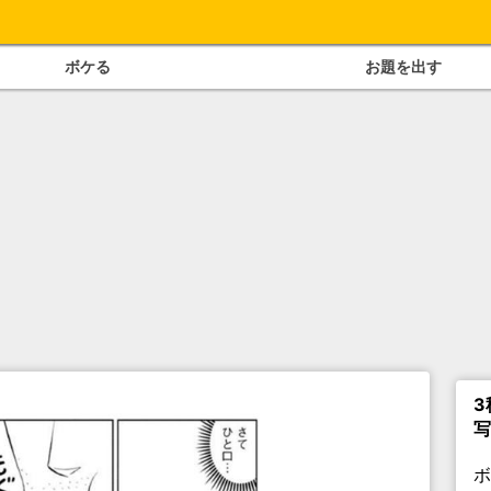
ボケる
お題を出す
3
写