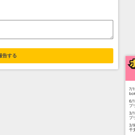
報告する
7/1
b
6/
プ
3/
プ
3/
干