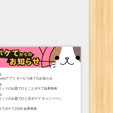
5
oketeアプリ サービス終了のお知らせ
15
リッツのお題でひとことボケて結果発表
10
リッツのお題でひと言ボケて キャンペーン
9
支でボケて2026 結果発表