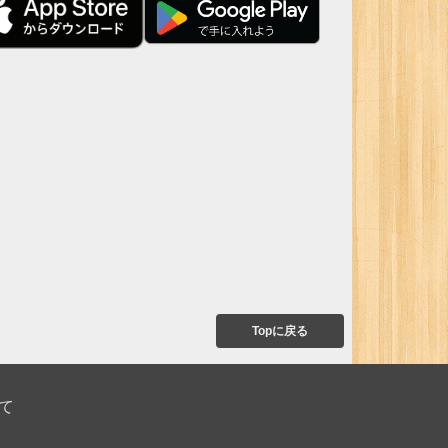
Topに戻る
て