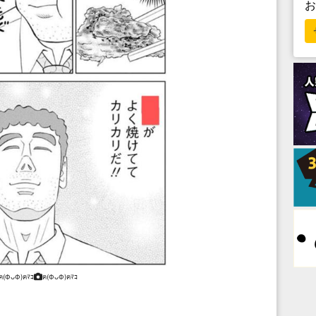
ฅ(ФᴗФ)ฅﾏｺ
ฅ(ФᴗФ)ฅﾏｺ