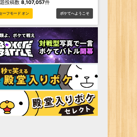
お題投稿数
8,107,057
件
セーフモード オン
ボケてへようこそ