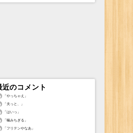
最近のコメント
「
やっちゃえ
」
「
夫っと、
」
「
はいっ
」
「
噛みちぎる
」
「
フリテンやなあ
」