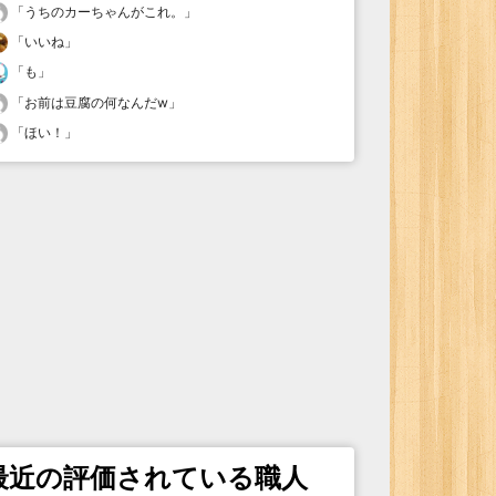
「
うちのカーちゃんがこれ。
」
「
いいね
」
「
も
」
「
お前は豆腐の何なんだw
」
「
ほい！
」
最近の評価されている職人