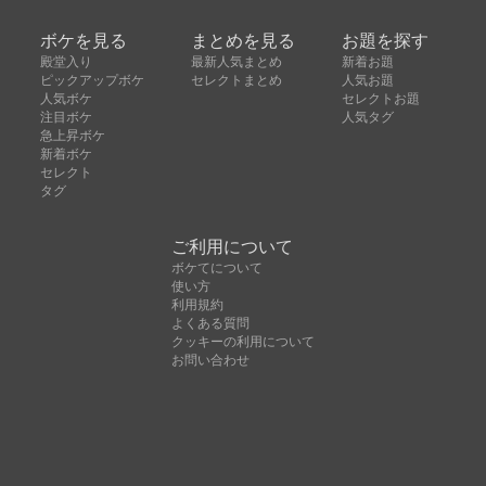
ボケを見る
まとめを見る
お題を探す
殿堂入り
最新人気まとめ
新着お題
ピックアップボケ
セレクトまとめ
人気お題
人気ボケ
セレクトお題
注目ボケ
人気タグ
急上昇ボケ
新着ボケ
セレクト
タグ
ご利用について
ボケてについて
使い方
利用規約
よくある質問
クッキーの利用について
お問い合わせ
広告掲載について
運営会社
Copyright © ボケて（bokete）All rights reserved. 株式
会社オモロキ