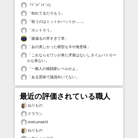
「
ﾄﾞﾝﾄﾞﾝﾄﾞﾝ!
」
「
枯れてるだろもう
」
「
狙うのはミットかバットか……
」
「
ホントそう
」
「
腹減るの早すぎて草
」
「
あの美しかった模型も今や無意味
」
「
これならセワシが来た矛盾はないしタイムパトロー
ルも来ない
」
「
一般人の格闘家レベルかよ
」
「
ある意味で議員向いてない
」
最近の評価されている職人
ねりもの
クラウン
orekumakiti
ねりもの