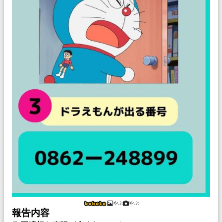
やぷ
やぷ
報告内容