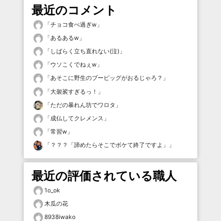
最近のコメント
「
チョコ食べ過ぎw
」
「
あるあるw
」
「
しばらく立ち直れない(泣)
」
「
ウソこくでねぇw
」
「
あそこに野生のブーピッグがおるじゃろ？
」
「
大袈裟すぎるっ！
」
「
ただの暴れん坊でワロタ
」
「
成仏してクレメンス
」
「
常習w
」
「
？？？「諦めたらそこでボケて終了ですよ」
」
最近の評価されている職人
1o_ok
木瓜の花
8938iwako