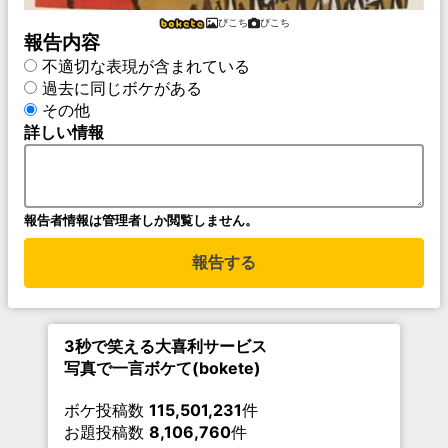
ぴこち
ぴこち
報告内容
不適切な表現が含まれている
過去に同じボケがある
その他
詳しい情報
報告者情報は管理者しか閲覧しません。
報告する
3秒で笑える大喜利サービス
写真で一言ボケて(bokete)
ボケ投稿数
115,501,231
件
お題投稿数
8,106,760
件