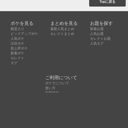
Topに戻る
ボケを見る
まとめを見る
お題を探す
殿堂入り
最新人気まとめ
新着お題
ピックアップボケ
セレクトまとめ
人気お題
人気ボケ
セレクトお題
注目ボケ
人気タグ
急上昇ボケ
新着ボケ
セレクト
タグ
ご利用について
ボケてについて
使い方
利用規約
よくある質問
クッキーの利用について
お問い合わせ
広告掲載について
運営会社
Copyright © ボケて（bokete）All rights reserved. 株式