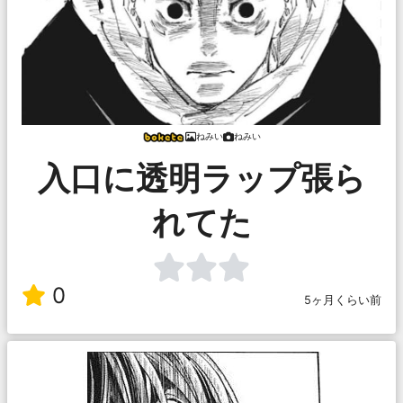
ねみい
ねみい
入口に透明ラップ張ら
れてた
0
5ヶ月くらい前