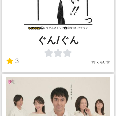
ミラクルストップ
我慢強いブラウン
ぐん/ぐん
3
1年くらい前