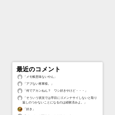
最近のコメント
「
メモ帳意味ないやん
」
「
アブない将軍様。
」
「
何でアカンねん？ ワシ好きやけど・・・
」
「
そういう状況では早目にゴメンナサイしないと取り
返しのつかないことになるのは経験済みよ。
」
「
好き
」