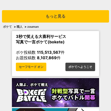
もっと見る
ボケて
>
職人
>
zouman
3秒で笑える大喜利サービス
写真で一言ボケて(bokete)
ボケ投稿数
115,513,567
件
お題投稿数
8,107,869
件
セーフモード オン
ボケてへようこそ