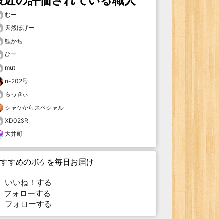
最近の評価されている職人
むー
天然ほげー
鯉かち
ひー
mut
n-202号
らっきぃ
シャケからスペシャル
XD02SR
大井町
すすめのボケを毎日お届け
いいね！する
フォローする
フォローする