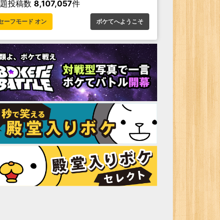
お題投稿数
8,107,057
件
セーフモード オン
ボケてへようこそ