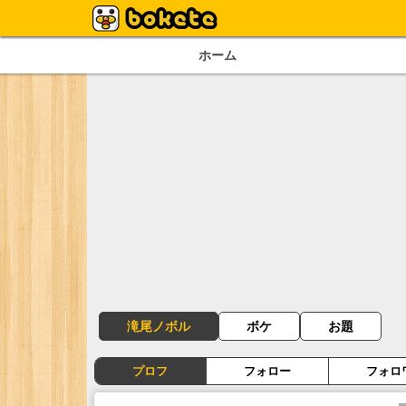
ホーム
滝尾ノボル
ボケ
お題
プロフ
フォロー
フォロ