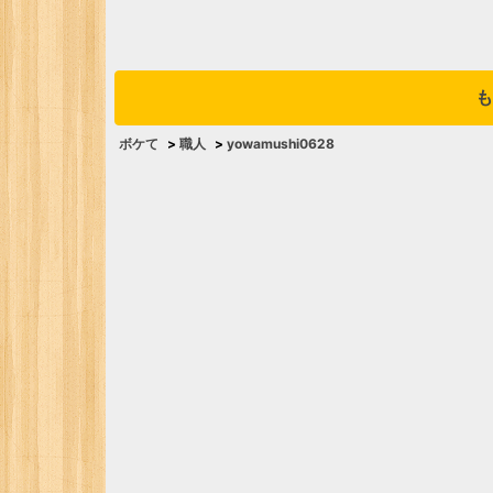
も
ボケて
>
職人
>
yowamushi0628