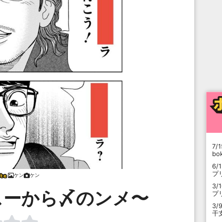
7/1
b
6/
プ
ケン
ケン
3/
スーから〆のンメ〜
プ
3/
干