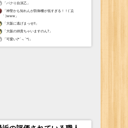
「
パクり自演乙
」
「
神聖かも知れんが防御柵が低すぎる！！(´Д
｀)www
」
「
大阪に逃げまっせ!!
」
「
大阪の姉貴ちゃいますのん?
」
「
可愛い(*´﹃`*)
」