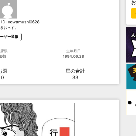
ID:
yowamushi0628
きおっす。
ーザー通報
道府県
生年月日
京都
1994.06.28
お題
星の合計
0
33