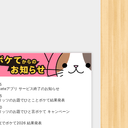
5
oketeアプリ サービス終了のお知らせ
15
リッツのお題でひとことボケて結果発表
10
リッツのお題でひと言ボケて キャンペーン
9
支でボケて2026 結果発表