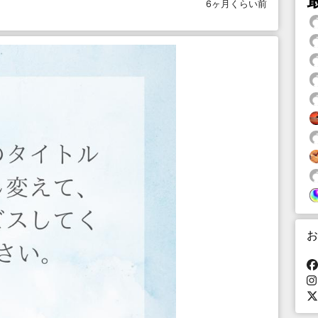
6ヶ月くらい前
お