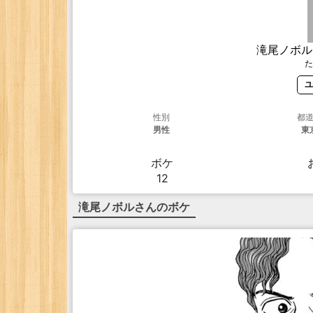
滝尾ノボル
た
ユ
性別
都
男性
東
ボケ
12
滝尾ノボル
さんのボケ