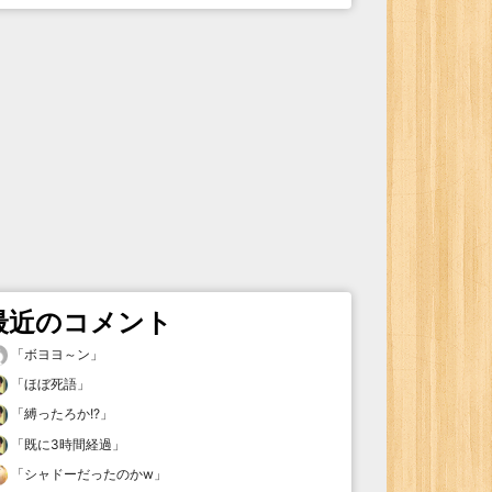
最近のコメント
「
ボヨヨ～ン
」
「
ほぼ死語
」
「
縛ったろか!?
」
「
既に3時間経過
」
「
シャドーだったのかw
」