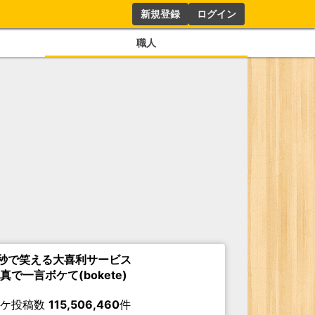
新規登録
ログイン
職人
秒で笑える大喜利サービス
真で一言ボケて(bokete)
ボケ投稿数
115,506,460
件