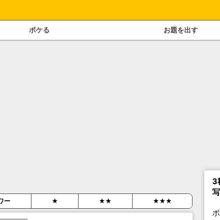
ボケる
お題を出す
3
写
ワー
★
★★
★★★