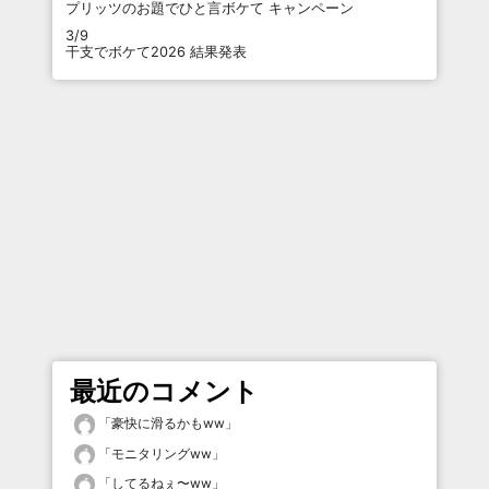
プリッツのお題でひと言ボケて キャンペーン
3/9
干支でボケて2026 結果発表
最近のコメント
「
豪快に滑るかもww
」
「
モニタリングww
」
「
してるねぇ〜ww
」