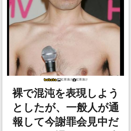
紅茶漬け
紅茶漬け
裸で混沌を表現しよう
としたが、一般人が通
報して今謝罪会見中だ