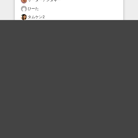
ひーた
タムケン2
タムケン2
タムケン2
なみちゃん
なみちゃん
ひーた
なみちゃん
ぷかぷか
おすすめのボケを毎日お届け
いいね！する
フォローする
フォローする