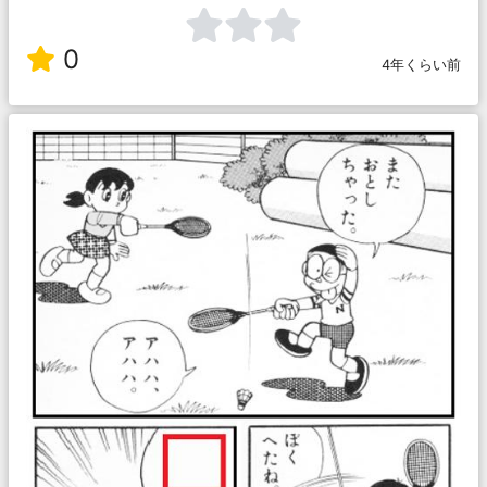
0
4年くらい前