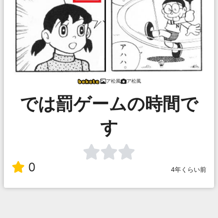
ア松風
ア松風
では罰ゲームの時間で
す
0
4年くらい前