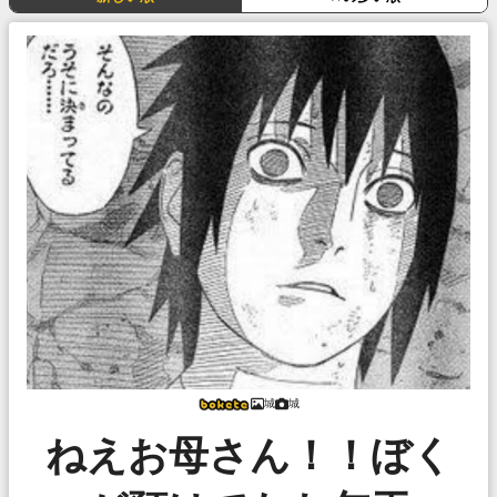
城
城
ねえお母さん！！ぼく