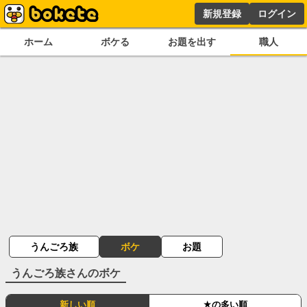
新規登録
ログイン
ホーム
ボケる
お題を出す
職人
うんごろ族
ボケ
お題
うんごろ族
さんのボケ
新しい順
★の多い順