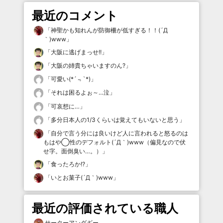
最近のコメント
「
神聖かも知れんが防御柵が低すぎる！！(´Д
｀)www
」
「
大阪に逃げまっせ!!
」
「
大阪の姉貴ちゃいますのん?
」
「
可愛い(*´﹃`*)
」
「
それは困るよぉ～…泣
」
「
可哀想に…
」
「
多分日本人の1/3くらいは覚えてもいないと思う
」
「
自分で言う分には良いけど人に言われると怒るのは
もはや◯性のデフォルト(´Д｀)www（偏見なので伏
せ字。面倒臭い…。）
」
「
食ったろか!?
」
「
いとお菓子(´Д｀)www
」
最近の評価されている職人
サーターアンダギー