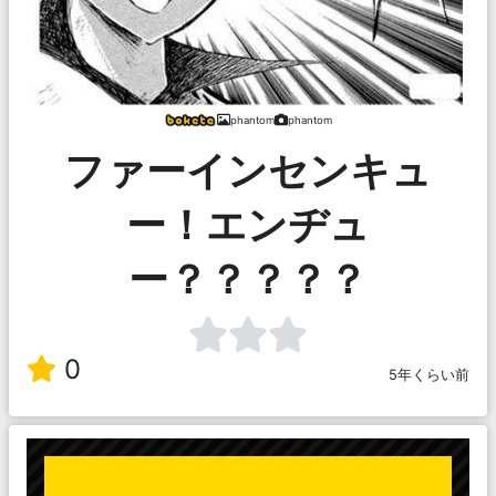
phantom
phantom
ファーインセンキュ
ー！エンヂュ
ー？？？？？
0
5年くらい前