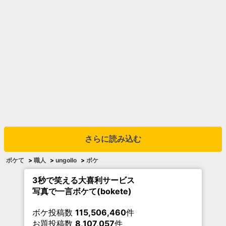
さらに読み込む
ボケて
>
職人
>
ungollo
>
ボケ
3秒で笑える大喜利サービス
写真で一言ボケて(bokete)
ボケ投稿数
115,506,460
件
お題投稿数
8,107,057
件