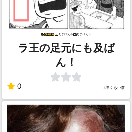
あまげえる
あまげえる
ラ王の足元にも及ば
ん！
0
4年くらい前