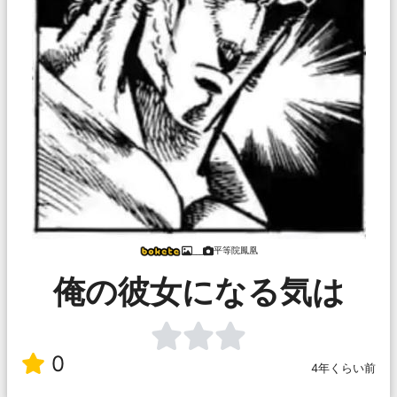
平等院鳳凰
___
俺の彼女になる気は
0
4年くらい前