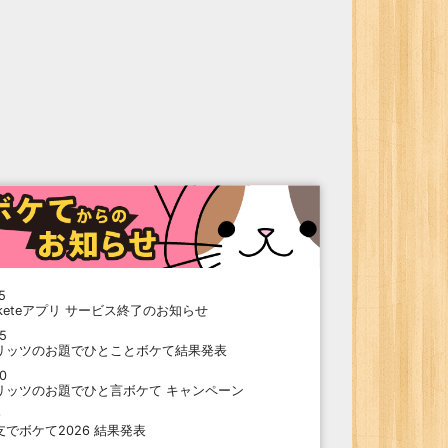
5
oketeアプリ サービス終了のお知らせ
15
リッツのお題でひとことボケて結果発表
10
リッツのお題でひと言ボケて キャンペーン
9
支でボケて2026 結果発表