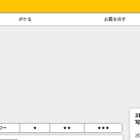
ボケる
お題を出す
3
写
ワー
★
★★
★★★