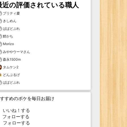
最近の評価されている職人
プリティ慶
きしめん
ぱぱどぶれ
鯉かち
Morizo
みややウーマさん
森永1500m
タムケン2
どんぶるげ
ぱぱどぶれ
すすめのボケを毎日お届け
いいね！する
フォローする
フォローする