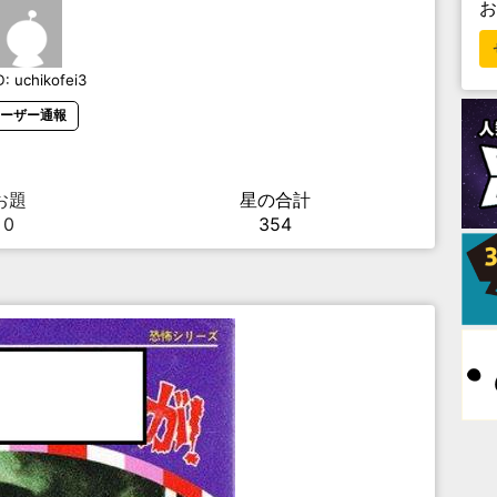
D:
uchikofei3
ーザー通報
お題
星の合計
0
354