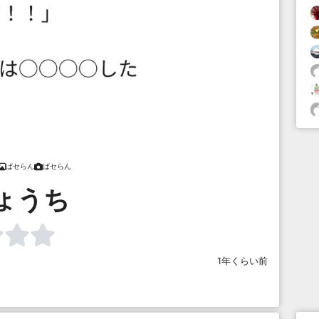
ぱセらん
ぱセらん
ょうち
1年くらい前