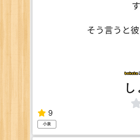
し
9
小泉