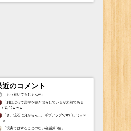
最近のコメント
「
もう着いてるじゃんw
」
「
利口ぶって漢字を書き散らしているが未熟である
(´Д｀)ｗｗｗ
」
「
さ、流石に分からん…。ギブアップです(´Д｀)ｗｗ
ｗ
」
「
現実ではすることのない会話第3位
」