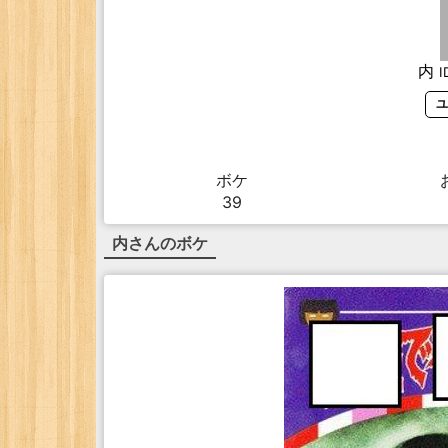
内
I
ユ
ボケ
39
内
さんのボケ