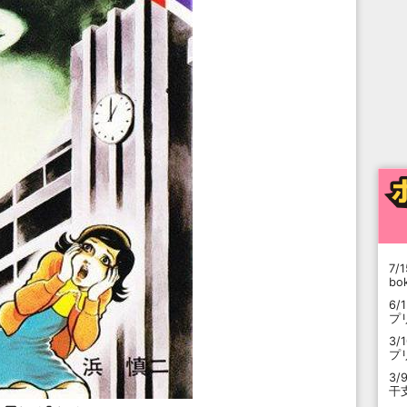
7/1
b
6/
プ
3/
プ
3/
干