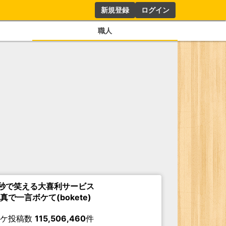
新規登録
ログイン
職人
秒で笑える大喜利サービス
真で一言ボケて(bokete)
ボケ投稿数
115,506,460
件