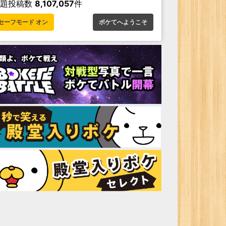
お題投稿数
8,107,057
件
セーフモード オン
ボケてへようこそ