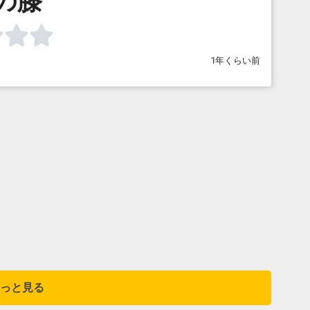
の膝
1年くらい前
っと見る