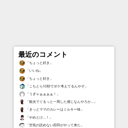
最近のコメント
「
ちょっと好き
」
「
いいね
」
「
ちょっと好き
」
「
こちとら10秒でボケ考えてるんやぞ
」
「
うぎゃぁぁぁぁ！
」
「
観光でぐるっと一周した感じなんやろか…
」
「
きっとママのカレーはミルキー味
」
「
やめとけ…！
」
「
空気の読めない四羽がやって来た
」