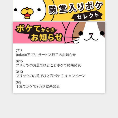
7/15
boketeアプリ サービス終了のお知らせ
6/15
プリッツのお題でひとことボケて結果発表
3/10
プリッツのお題でひと言ボケて キャンペーン
3/9
干支でボケて2026 結果発表