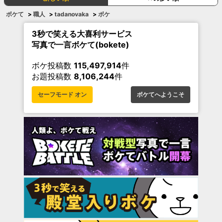
ボケて
>
職人
>
tadanovaka
>
ボケ
3秒で笑える大喜利サービス
写真で一言ボケて(bokete)
ボケ投稿数
115,497,914
件
お題投稿数
8,106,244
件
セーフモード オン
ボケてへようこそ