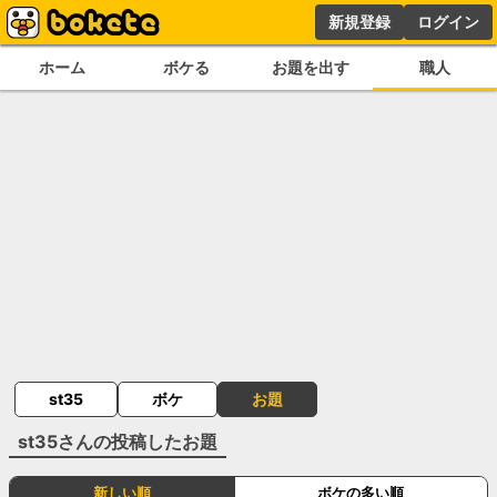
新規登録
ログイン
ホーム
ボケる
お題を出す
職人
st35
ボケ
お題
st35
さんの投稿したお題
新しい順
ボケの多い順