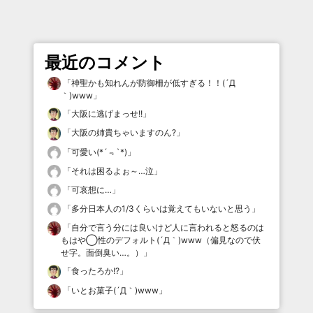
最近のコメント
「
神聖かも知れんが防御柵が低すぎる！！(´Д
｀)www
」
「
大阪に逃げまっせ!!
」
「
大阪の姉貴ちゃいますのん?
」
「
可愛い(*´﹃`*)
」
「
それは困るよぉ～…泣
」
「
可哀想に…
」
「
多分日本人の1/3くらいは覚えてもいないと思う
」
「
自分で言う分には良いけど人に言われると怒るのは
もはや◯性のデフォルト(´Д｀)www（偏見なので伏
せ字。面倒臭い…。）
」
「
食ったろか!?
」
「
いとお菓子(´Д｀)www
」