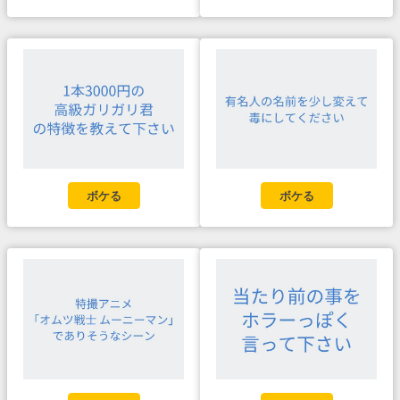
ボケる
ボケる