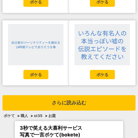
ボケる
ボケる
ボケる
ボケる
さらに読み込む
ボケて
>
職人
>
st35
>
お題
3秒で笑える大喜利サービス
写真で一言ボケて(bokete)