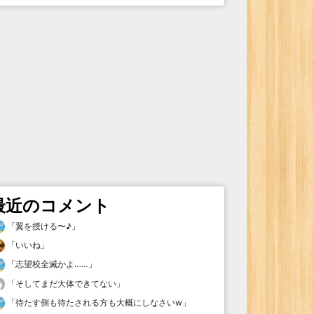
最近のコメント
「
翼を授ける〜♪
」
「
いいね
」
「
志望校全滅かよ……
」
「
そしてまだ大体できてない
」
「
待たす側も待たされる方も大概にしなさいw
」