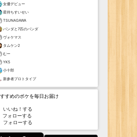
女優デビュー
星待ちすいせい
TSUNAGAWA
パンダと7匹のパンダ
ヴォケマス
タムケン2
むー
YK5
小十郎
新参者プロトタイプ
すすめのボケを毎日お届け
いいね！する
フォローする
フォローする