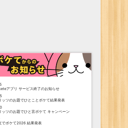
5
oketeアプリ サービス終了のお知らせ
15
リッツのお題でひとことボケて結果発表
10
リッツのお題でひと言ボケて キャンペーン
9
支でボケて2026 結果発表