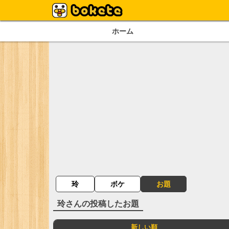
ホーム
玲
ボケ
お題
玲
さんの投稿したお題
新しい順