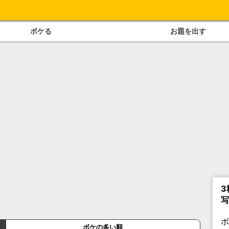
ボケる
お題を出す
3
写
ボケの多い順