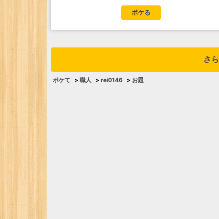
ボケる
さら
ボケて
>
職人
>
rei0146
>
お題