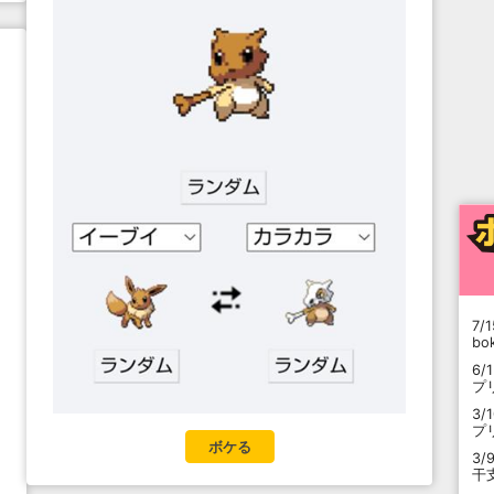
7/1
b
6/
プ
3/
プ
ボケる
3/
干