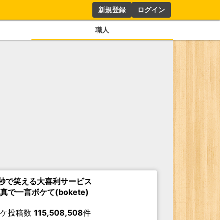
新規登録
ログイン
職人
秒で笑える大喜利サービス
真で一言ボケて(bokete)
ボケ投稿数
115,508,508
件