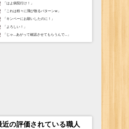
「
はよ病院行け！
」
「
これは粉々に飛び散るパターンw
」
「
キンペーにお願いしたのに！
」
「
よろしい！
」
「
じゃ…あがって確認させてもらうんで…
」
最近の評価されている職人