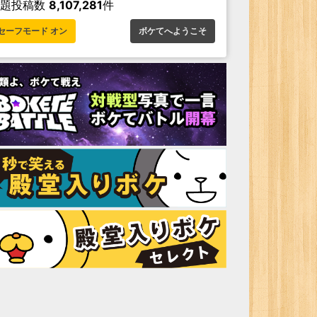
お題投稿数
8,107,281
件
セーフモード オン
ボケてへようこそ