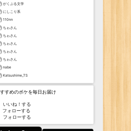
がくぶる文学
にしこり系
110nn
ちゎさん
ちゎさん
ちゎさん
ちゎさん
ちゎさん
nabe
Katsushime_TS
すすめのボケを毎日お届け
いいね！する
フォローする
フォローする