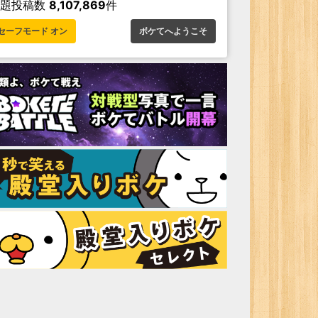
お題投稿数
8,107,869
件
セーフモード オン
ボケてへようこそ