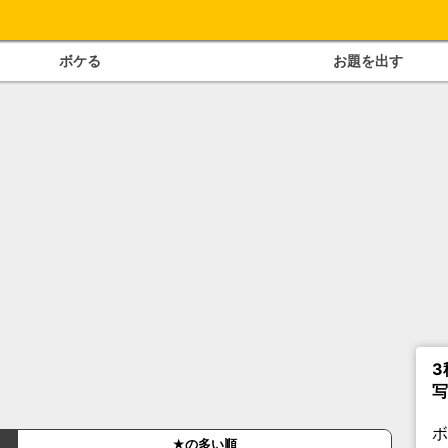
ボケる
お題を出す
3
写
★の多い順