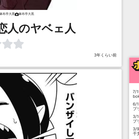
麻布亭大黒
麻布亭大黒
恋人のヤベェ人
3年くらい前
7/1
b
6/
プ
3/
プ
3/
干