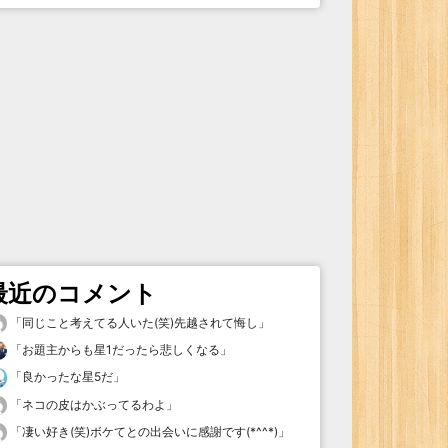
最近のコメント
「
同じこと考えてる人いた(笑)先越されて悔し
」
「
お題主からも星1だったら悲しくなる
」
「
良かったな星5だ
」
「
ネコの皮はかぶってるわよ
」
「
凄い好き(笑)ボケてとの出会いに感謝です(*^^*)
」