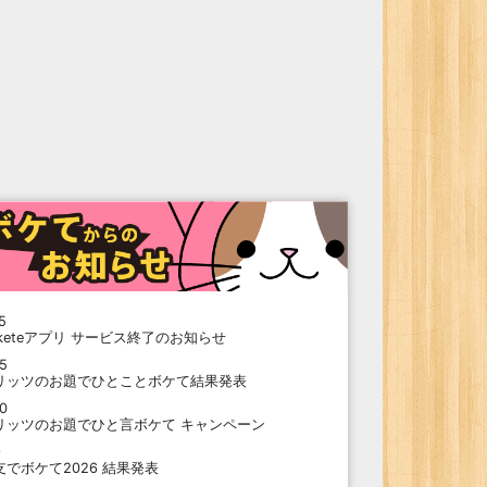
5
oketeアプリ サービス終了のお知らせ
15
リッツのお題でひとことボケて結果発表
10
リッツのお題でひと言ボケて キャンペーン
9
支でボケて2026 結果発表