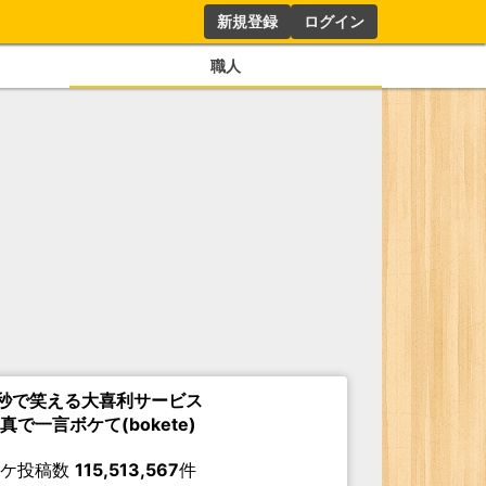
新規登録
ログイン
職人
秒で笑える大喜利サービス
真で一言ボケて(bokete)
ボケ投稿数
115,513,567
件