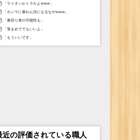
「
ライオンかトラかよwww
」
「
ホンマに暴れん坊になるなやwww
」
「
裏切り者の可能性も
」
「
筆まめででもいいよ
」
「
もういいです
」
最近の評価されている職人