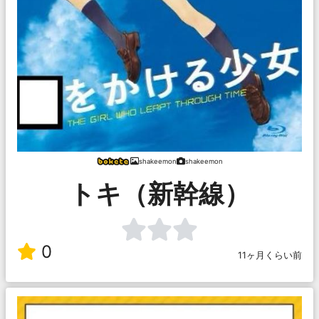
shakeemon
shakeemon
トキ（新幹線）
0
11ヶ月くらい前