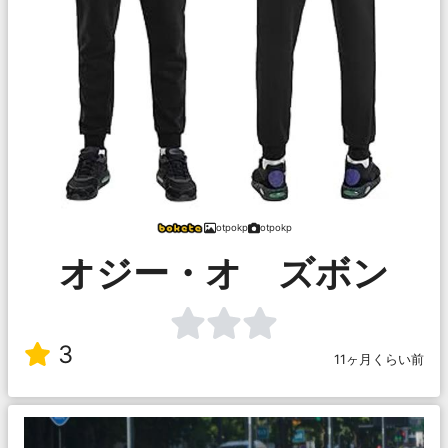
otpokp
otpokp
オジー・オ ズボン
3
11ヶ月くらい前