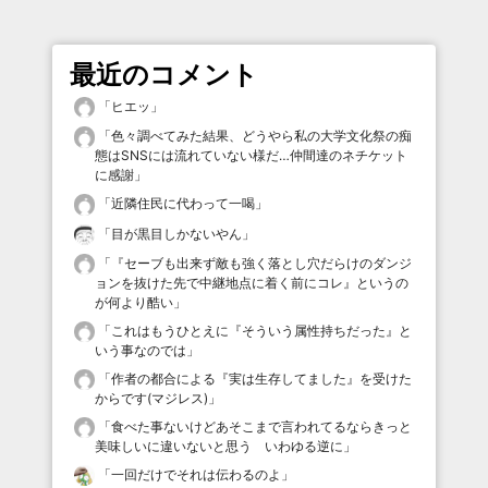
最近のコメント
「
ヒエッ
」
「
色々調べてみた結果、どうやら私の大学文化祭の痴
態はSNSには流れていない様だ…仲間達のネチケット
に感謝
」
「
近隣住民に代わって一喝
」
「
目が黒目しかないやん
」
「
『セーブも出来ず敵も強く落とし穴だらけのダンジ
ョンを抜けた先で中継地点に着く前にコレ』というの
が何より酷い
」
「
これはもうひとえに『そういう属性持ちだった』と
いう事なのでは
」
「
作者の都合による『実は生存してました』を受けた
からです(マジレス)
」
「
食べた事ないけどあそこまで言われてるならきっと
美味しいに違いないと思う いわゆる逆に
」
「
一回だけでそれは伝わるのよ
」