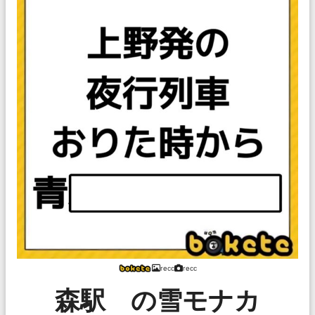
recc
recc
森駅 の雪モナカ