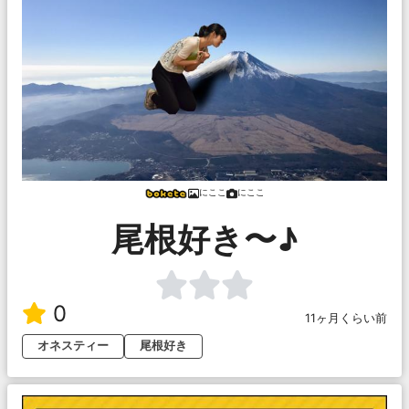
にここ
にここ
尾根好き〜♪
0
11ヶ月くらい前
オネスティー
尾根好き