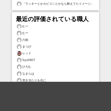
「
ラッキーとかカビゴンとかなら耐えてたイメージ
」
最近の評価されている職人
むー
むー
六助
まつぴ
レッド
Syu0607
ひろむ
なまらは
突き当たりを右に
kofun24
おすすめのボケを毎日お届け