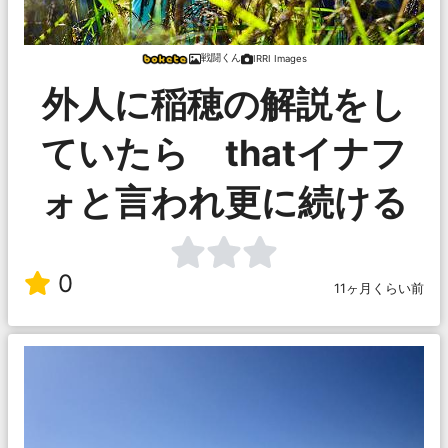
戦闘くん
IRRI Images
外人に稲穂の解説をし
ていたら thatイナフ
ォと言われ更に続ける
0
11ヶ月くらい前