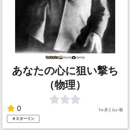
otpokp
otpokp
あなたの心に狙い撃ち
（物理）
0
1ヶ月くらい前
＃スターリン