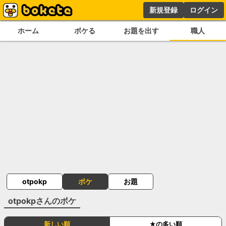
新規登録
ログイン
ホーム
ボケる
お題を出す
職人
otpokp
ボケ
お題
otpokp
さんのボケ
新しい順
★の多い順