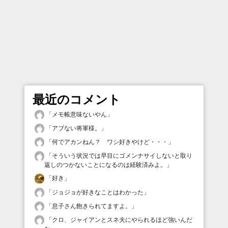
最近のコメント
「
メモ帳意味ないやん
」
「
アブない将軍様。
」
「
何でアカンねん？ ワシ好きやけど・・・
」
「
そういう状況では早目にゴメンナサイしないと取り
返しのつかないことになるのは経験済みよ。
」
「
好き
」
「
ジョジョが好きなことはわかった
」
「
息子さん飽きられてますよ。
」
「
クロ、ジャイアンとスネ夫にやられるほど強いんだ