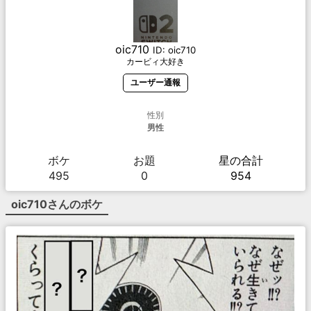
oic710
ID:
oic710
カービィ大好き
ユーザー通報
性別
男性
ボケ
お題
星の合計
495
0
954
oic710
さんのボケ