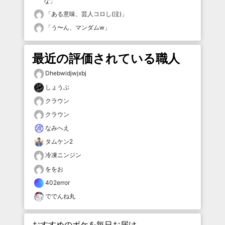
な
」
「
ある意味、芸人コロし(泣)
」
「
う〜ん、マンダムw
」
最近の評価されている職人
Dhebwidjwjxbj
しょうぶ
クラウン
クラウン
なみへえ
タムケン2
冷凍ニンジン
ををお
402error
ででんね丸
おすすめのボケを毎日お届け