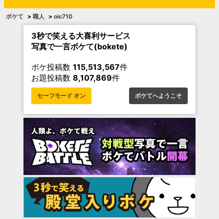
ボケて
>
職人
>
oic710
3秒で笑える大喜利サービス
写真で一言ボケて(bokete)
ボケ投稿数
115,513,567
件
お題投稿数
8,107,869
件
セーフモード オン
ボケてへようこそ