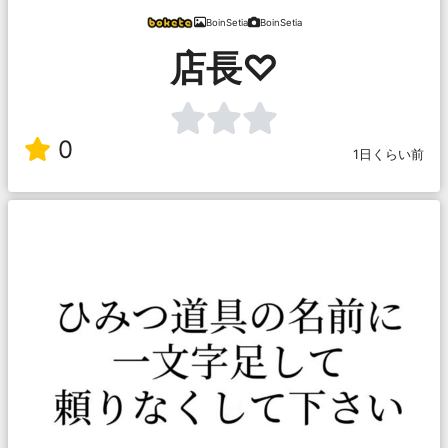
BoinSetia
BoinSetia
店長♡
0
1日くらい前