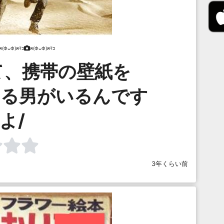
ฅ(ФᴗФ)ฅﾏｺ
ฅ(ФᴗФ)ฅﾏｺ
て、携帯の壁紙を
ている男がいるんです
よ/
3年くらい前