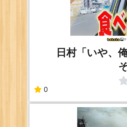
サ
日村「いや、
0