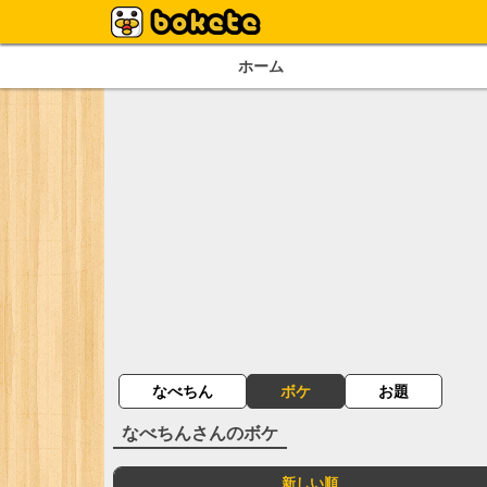
ホーム
なべちん
ボケ
お題
なべちん
さんのボケ
新しい順