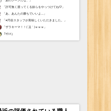
「
あのシーンだな、
」
「
許可無く渡ってくる奴らをやっつけてね♡
」
「
あ、あんたの勝ちでいいよ…
」
「
※円谷スタッフが美味しくいただきました。
」
「
ザラキーマ！！(´Д｀)ｗｗｗ
」
「
ﾔﾗｼｲ
」