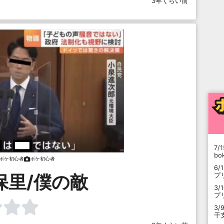
3年くらい前
7/1
b
ボケ初心者
ボケ初心者
6/
保里/僕の敵
プ
3/
プ
3/
干