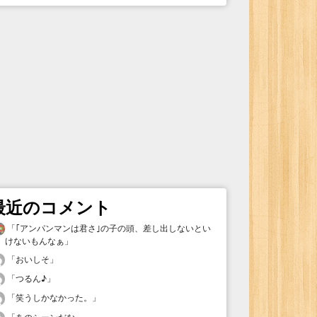
最近のコメント
「
｢アンパンマンは君さ｣の子の頭、差し出しないとい
けないもんなぁ
」
「
おいしそ
」
「
つるん♪
」
「
笑うしかなかった。
」