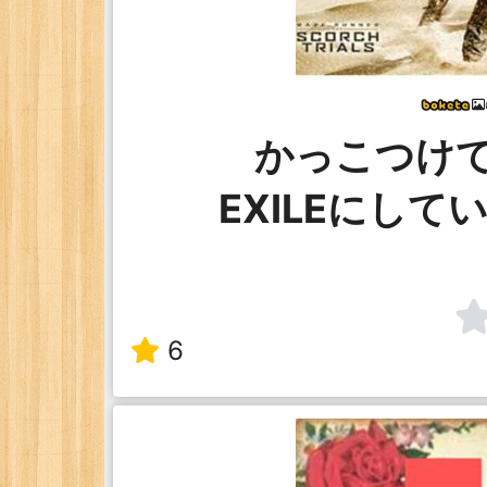
かっこつけ
EXILEにし
6