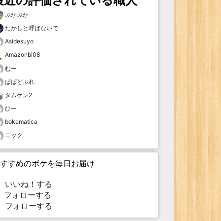
最近の評価されている職人
ぷかぷか
たかしと呼ばないで
Asidesuyo
Amazonbi08
むー
ぱぱどぶれ
タムケン2
ひー
bokematica
ニック
すすめのボケを毎日お届け
いいね！する
フォローする
フォローする