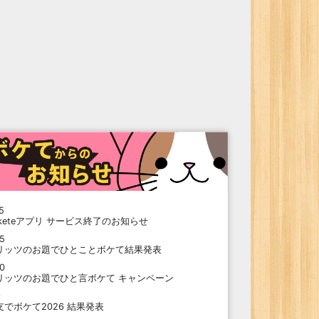
5
oketeアプリ サービス終了のお知らせ
15
リッツのお題でひとことボケて結果発表
10
リッツのお題でひと言ボケて キャンペーン
9
支でボケて2026 結果発表