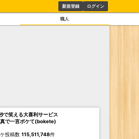
新規登録
ログイン
職人
秒で笑える大喜利サービス
真で一言ボケて(bokete)
ボケ投稿数
115,511,748
件