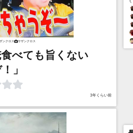
ザンクロス
サザンクロス
俺食べても旨くない
ぞ！」
3年くらい前