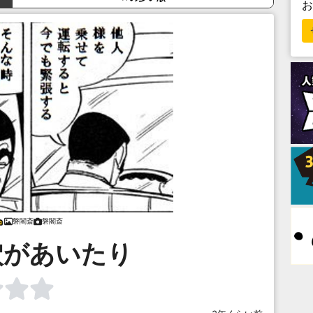
磐閣斎
磐閣斎
穴があいたり