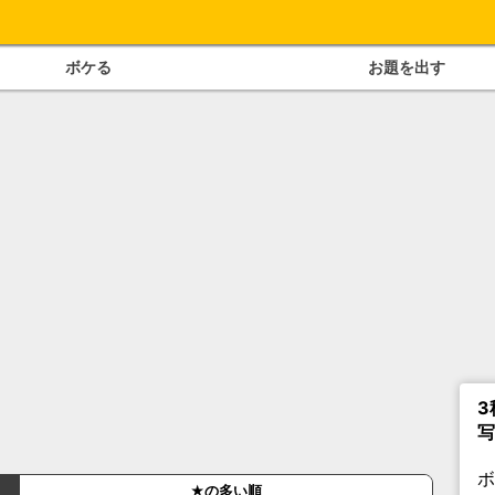
ボケる
お題を出す
3
写
★の多い順