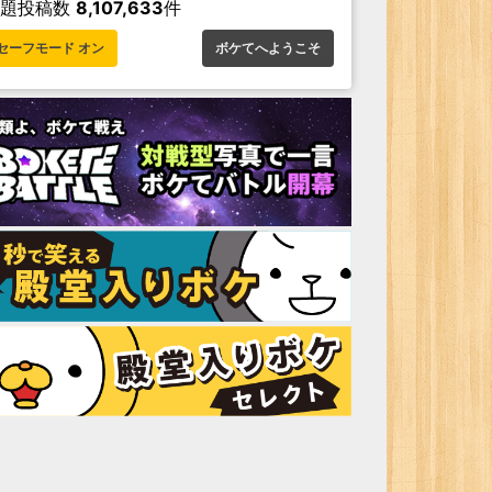
お題投稿数
8,107,633
件
セーフモード オン
ボケてへようこそ