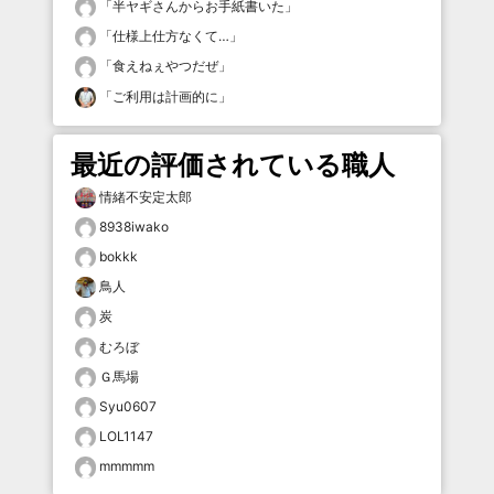
「
半ヤギさんからお手紙書いた
」
「
仕様上仕方なくて…
」
「
食えねぇやつだぜ
」
「
ご利用は計画的に
」
最近の評価されている職人
情緒不安定太郎
8938iwako
bokkk
鳥人
炭
むろぼ
Ｇ馬場
Syu0607
LOL1147
mmmmm