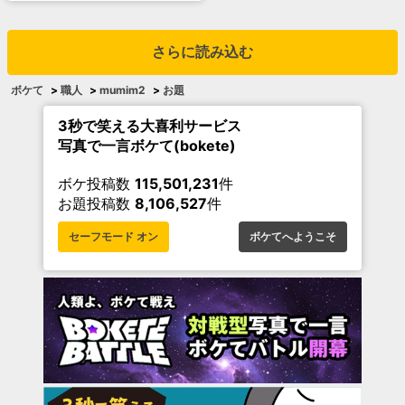
さらに読み込む
ボケて
>
職人
>
mumim2
>
お題
3秒で笑える大喜利サービス
写真で一言ボケて(bokete)
ボケ投稿数
115,501,231
件
お題投稿数
8,106,527
件
セーフモード オン
ボケてへようこそ