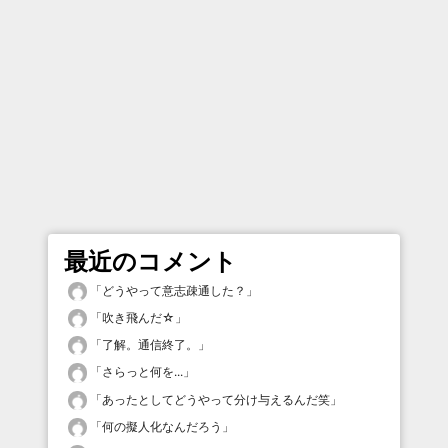
最近のコメント
「
どうやって意志疎通した？
」
「
吹き飛んだ☆
」
「
了解。通信終了。
」
「
さらっと何を...
」
「
あったとしてどうやって分け与えるんだ笑
」
「
何の擬人化なんだろう
」