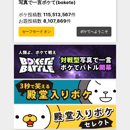
写真で一言ボケて(bokete)
ボケ投稿数
115,513,567
件
お題投稿数
8,107,869
件
セーフモード オン
ボケてへようこそ