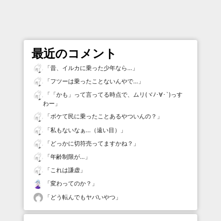
最近のコメント
「
昔、イルカに乗った少年なら…
」
「
フツーは乗ったことないんやで…
」
「
「かも」って言ってる時点で、ムリ(ヾﾉ･∀･`)っす
わー
」
「
ボケて民に乗ったことあるやついんの？
」
「
私もないなぁ…（遠い目）
」
「
どっかに切符売ってますかね？
」
「
年齢制限が…
」
「
これは謙虚
」
「
変わってのか？
」
「
どう転んでもヤバいやつ
」