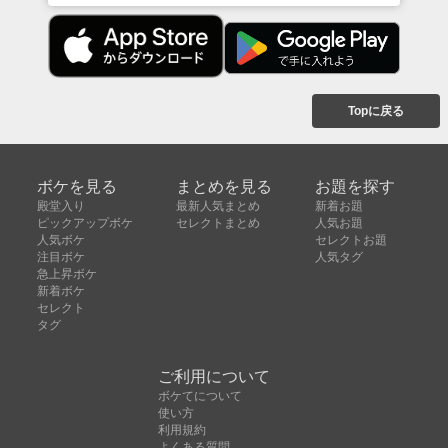
Topに戻る
ボケを見る
まとめを見る
お題を探す
殿堂入り
最新人気まとめ
新着お題
ピックアップボケ
セレクトまとめ
人気お題
人気ボケ
セレクトお題
注目ボケ
人気タグ
急上昇ボケ
新着ボケ
セレクト
タグ
ご利用について
ボケてについて
使い方
利用規約
よくある質問