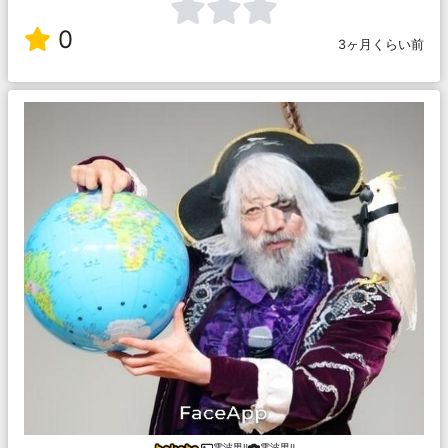
0
3ヶ月くらい前
電波男Ⅱ
電波男Ⅱ