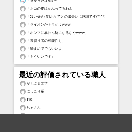
「
良かったな星5だ
」
「
ネコの皮はかぶってるわよ
」
「
凄い好き(笑)ボケてとの出会いに感謝です(*^^*)
」
「
ライオンかトラかよwww
」
「
ホンマに暴れん坊になるなやwww
」
「
裏切り者の可能性も
」
「
筆まめででもいいよ
」
「
もういいです
」
最近の評価されている職人
がくぶる文学
にしこり系
110nn
ちゎさん
ちゎさん
ちゎさん
ちゎさん