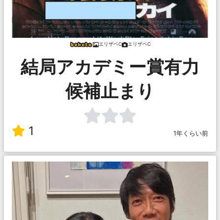
エリザベC
エリザベC
結局アカデミー賞有力
候補止まり
1
1年くらい前