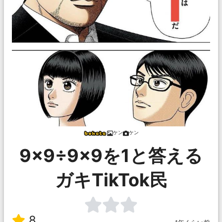
ケン
ケン
9×9÷9×9を1と答える
ガキTikTok民
8