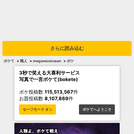
さらに読み込む
ボケて
>
職人
>
meganezarusan
>
ボケ
3秒で笑える大喜利サービス
写真で一言ボケて(bokete)
ボケ投稿数
115,513,567
件
お題投稿数
8,107,869
件
セーフモード オン
ボケてへようこそ