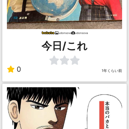
udonsova
udonsova
今日/これ
0
1年くらい前