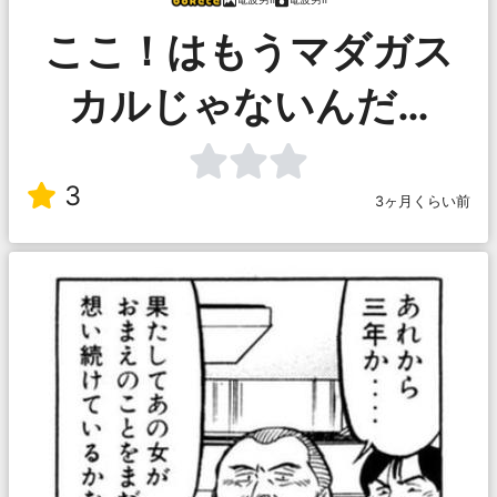
ここ！はもうマダガス
カルじゃないんだ…
3
3ヶ月くらい前