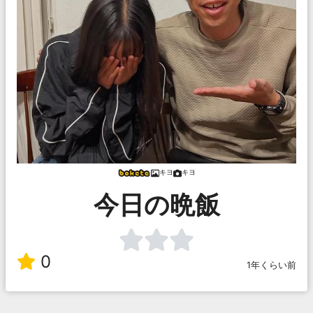
キヨ
キヨ
今日の晩飯
0
1年くらい前