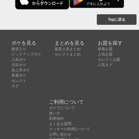
Topに戻る
ボケを見る
まとめを見る
お題を探す
殿堂入り
最新人気まとめ
新着お題
ピックアップボケ
セレクトまとめ
人気お題
人気ボケ
セレクトお題
注目ボケ
人気タグ
急上昇ボケ
新着ボケ
セレクト
タグ
ご利用について
ボケてについて
使い方
利用規約
よくある質問
クッキーの利用について
お問い合わせ