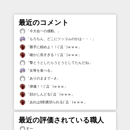
最近のコメント
「
今大会一の感動。
」
「
もろちん、どこにツッコムのかは・・・
」
「
勝手に頼めよ！！(´Д｀)ｗｗｗ
」
「
確かに長すぎる！(´Д｀)ｗｗｗ
」
「
撃とうとしたらうとうとしてたんだね
」
「
女将を食べる
」
「
ありのままで～♪
」
「
律儀！！(´Д｀)ｗｗｗ
」
「
顔がしんどる(´Д｀)ｗｗｗ
」
「
あれは8割裏切られる(´Д｀)ｗｗｗ
」
最近の評価されている職人
すー