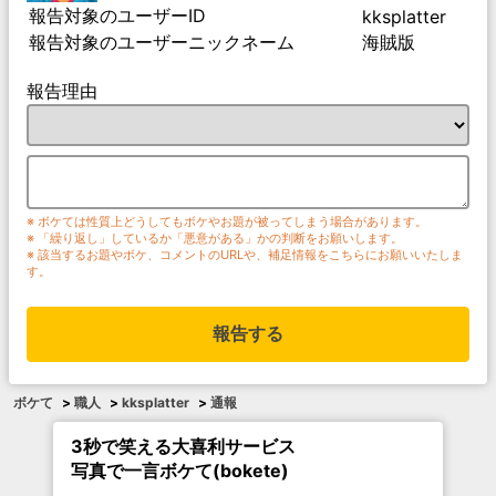
報告対象のユーザーID
kksplatter
報告対象のユーザーニックネーム
海賊版
報告理由
※ ボケては性質上どうしてもボケやお題が被ってしまう場合があります。
※ 「繰り返し」しているか「悪意がある」かの判断をお願いします。
※ 該当するお題やボケ、コメントのURLや、補足情報をこちらにお願いいたしま
す。
報告する
ボケて
>
職人
>
kksplatter
>
通報
3秒で笑える大喜利サービス
写真で一言ボケて(bokete)