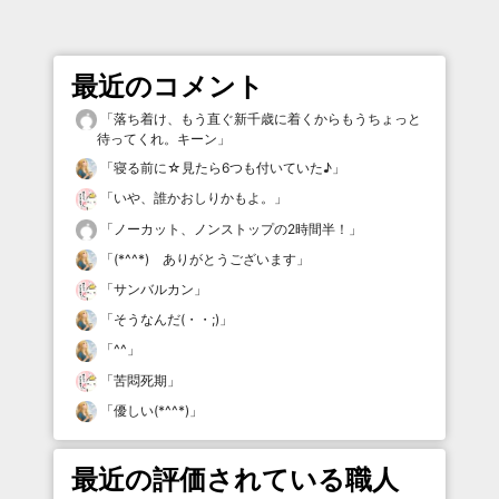
最近のコメント
「
落ち着け、もう直ぐ新千歳に着くからもうちょっと
待ってくれ。キーン
」
「
寝る前に☆見たら6つも付いていた♪
」
「
いや、誰かおしりかもよ。
」
「
ノーカット、ノンストップの2時間半！
」
「
(*^^*) ありがとうございます
」
「
サンバルカン
」
「
そうなんだ(・・;)
」
「
^^
」
「
苦悶死期
」
「
優しい(*^^*)
」
最近の評価されている職人