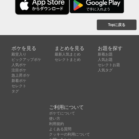
Topに戻る
ボケを見る
まとめを見る
お題を探す
殿堂入り
最新人気まとめ
新着お題
ピックアップボケ
セレクトまとめ
人気お題
人気ボケ
セレクトお題
注目ボケ
人気タグ
急上昇ボケ
新着ボケ
セレクト
タグ
ご利用について
ボケてについて
使い方
利用規約
よくある質問
クッキーの利用について