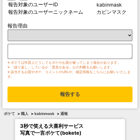
報告対象のユーザーID
kabinmask
報告対象のユーザーニックネーム
カビンマスク
報告理由
※ ボケては性質上どうしてもボケやお題が被ってしまう場合があります。
※ 「繰り返し」しているか「悪意がある」かの判断をお願いします。
※ 該当するお題やボケ、コメントのURLや、補足情報をこちらにお願いいたしま
す。
報告する
ボケて
>
職人
>
kabinmask
>
通報
3秒で笑える大喜利サービス
写真で一言ボケて(bokete)