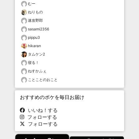
むー
ねりもの
速攻野郎
sasami2356
pippu3
hikaran
タムケン2
寝る！
ねすかふぇ
ことことのおこと
おすすめのボケを毎日お届け
いいね！する
フォローする
フォローする