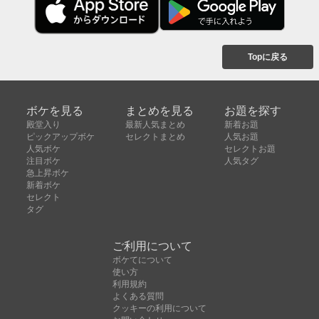
Topに戻る
ボケを見る
まとめを見る
お題を探す
殿堂入り
最新人気まとめ
新着お題
ピックアップボケ
セレクトまとめ
人気お題
人気ボケ
セレクトお題
注目ボケ
人気タグ
急上昇ボケ
新着ボケ
セレクト
タグ
ご利用について
ボケてについて
使い方
利用規約
よくある質問
クッキーの利用について