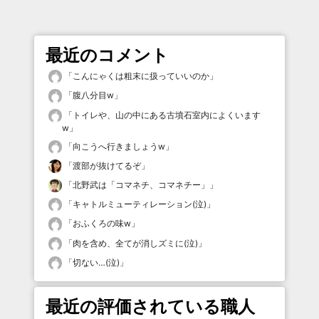
最近のコメント
「
こんにゃくは粗末に扱っていいのか
」
「
腹八分目w
」
「
トイレや、山の中にある古墳石室内によくいます
w
」
「
向こうへ行きましょうw
」
「
渡部が抜けてるぞ
」
「
北野武は「コマネチ、コマネチー」
」
「
キャトルミューティレーション(泣)
」
「
おふくろの味w
」
「
肉を含め、全てが消しズミに(泣)
」
「
切ない…(泣)
」
最近の評価されている職人