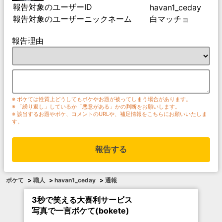
報告対象のユーザーID
havan1_ceday
報告対象のユーザーニックネーム
白マッチョ
報告理由
※ ボケては性質上どうしてもボケやお題が被ってしまう場合があります。
※ 「繰り返し」しているか「悪意がある」かの判断をお願いします。
※ 該当するお題やボケ、コメントのURLや、補足情報をこちらにお願いいたしま
す。
報告する
ボケて
>
職人
>
havan1_ceday
>
通報
3秒で笑える大喜利サービス
写真で一言ボケて(bokete)