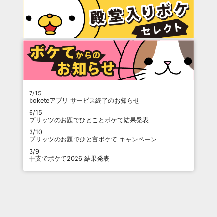
7/15
boketeアプリ サービス終了のお知らせ
6/15
プリッツのお題でひとことボケて結果発表
3/10
プリッツのお題でひと言ボケて キャンペーン
3/9
干支でボケて2026 結果発表