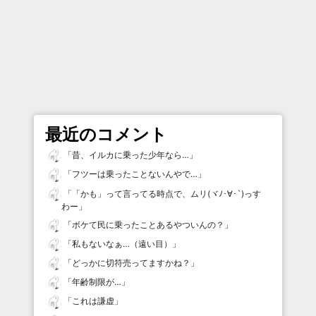
最近のコメント
「
昔、イルカに乗った少年なら…
」
「
フツーは乗ったことないんやで…
」
「
「かも」って言ってる時点で、ムリ(ヾﾉ･∀･`)っす
わー
」
「
ボケて民に乗ったことあるやついんの？
」
「
私もないなぁ…（遠い目）
」
「
どっかに切符売ってますかね？
」
「
年齢制限が…
」
「
これは謙虚
」