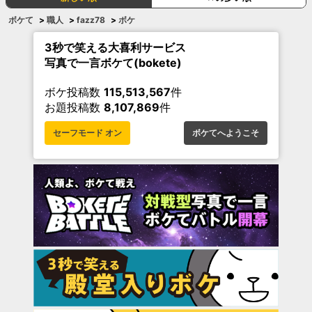
ボケて
>
職人
>
fazz78
>
ボケ
3秒で笑える大喜利サービス
写真で一言ボケて(bokete)
ボケ投稿数
115,513,567
件
お題投稿数
8,107,869
件
セーフモード オン
ボケてへようこそ