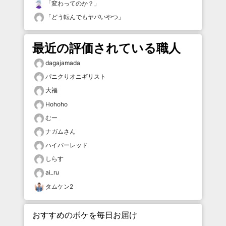
「
変わってのか？
」
「
どう転んでもヤバいやつ
」
最近の評価されている職人
dagajamada
パニクりオニギリスト
大福
Hohoho
むー
ナガムさん
ハイパーレッド
しらす
ai_ru
タムケン2
おすすめのボケを毎日お届け