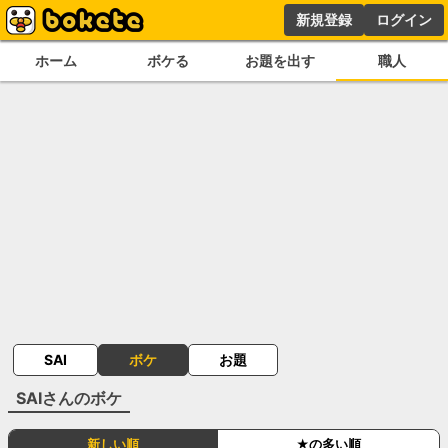
新規登録
ログイン
ホーム
ボケる
お題を出す
職人
SAI
ボケ
お題
SAI
さんのボケ
新しい順
★の多い順