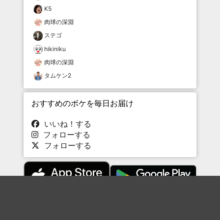
K5
肉球の深淵
ステゴ
hikiniku
肉球の深淵
タムケン2
おすすめのボケを毎日お届け
いいね！する
フォローする
フォローする
Topに戻る