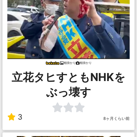
相掛かり
相掛かり
立花タヒすともNHKを
ぶっ壊す
3
8ヶ月くらい前