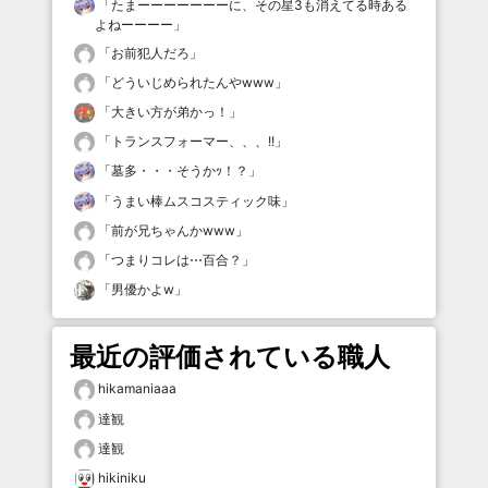
「
たまーーーーーーーに、その星3も消えてる時ある
よねーーーー
」
「
お前犯人だろ
」
「
どういじめられたんやwww
」
「
大きい方が弟かっ！
」
「
トランスフォーマー、、、!!
」
「
墓多・・・そうかｯ！？
」
「
うまい棒ムスコスティック味
」
「
前が兄ちゃんかwww
」
「
つまりコレは⋯百合？
」
「
男優かよw
」
最近の評価されている職人
hikamaniaaa
達観
達観
hikiniku