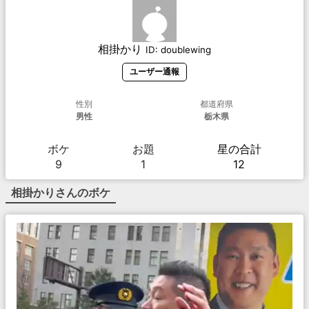
相掛かり
ID:
doublewing
ユーザー通報
性別
都道府県
男性
栃木県
ボケ
お題
星の合計
9
1
12
相掛かり
さんのボケ