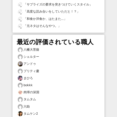
「
サプライズの要求を突きつけていくスタイル
」
「
高度な読み合いをしていただと！？
」
「
和食か洋食か、はたまた…
」
「
元ネタはそんなやつ。
」
最近の評価されている職人
八幡大菩薩
シェルター
アンドゥ
プリティ慶
まひろ
bokkk
肉球の深淵
タムタム
六助
タムケン2