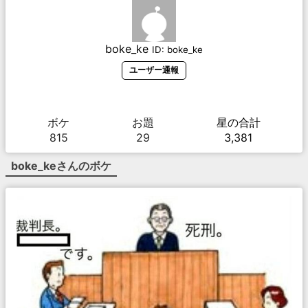
boke_ke
ID:
boke_ke
ユーザー通報
ボケ
お題
星の合計
815
29
3,381
boke_ke
さんのボケ