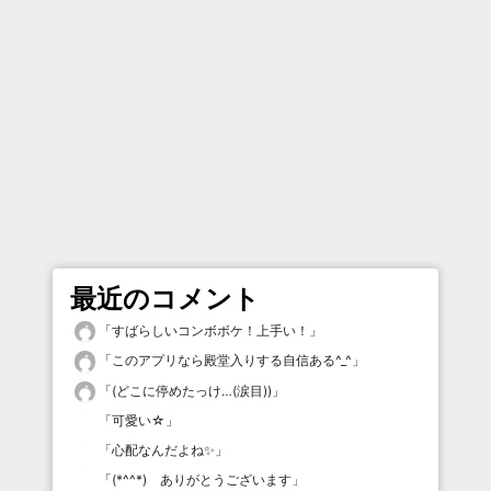
最近のコメント
「
すばらしいコンボボケ！上手い！
」
「
このアプリなら殿堂入りする自信ある^_^
」
「
(どこに停めたっけ…(涙目))
」
「
可愛い☆
」
「
心配なんだよね✨
」
「
(*^^*) ありがとうございます
」