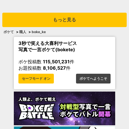
もっと見る
ボケて
>
職人
>
boke_ke
3秒で笑える大喜利サービス
写真で一言ボケて(bokete)
ボケ投稿数
115,501,231
件
お題投稿数
8,106,527
件
セーフモード オン
ボケてへようこそ