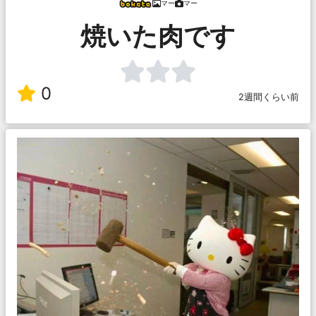
マー
マー
焼いた肉です
0
2週間くらい前