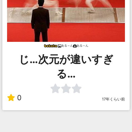
ある～ん
ある～ん
じ…次元が違いすぎ
る…
0
17年くらい前