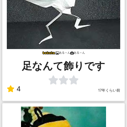
ある～ん
ある～ん
足なんて飾りです
4
17年くらい前