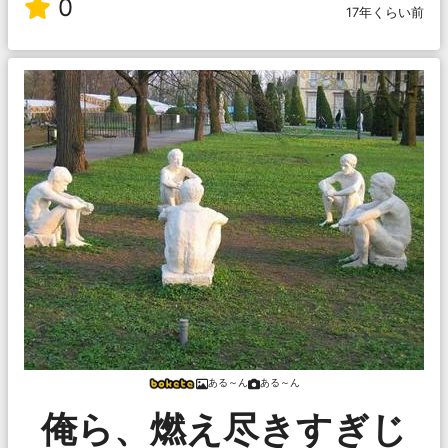
0
17年くらい前
ある～ん
ある～ん
俺ら、燃え尽きすぎじ