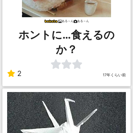
ある～ん
ある～ん
ホントに…食えるの
か？
2
17年くらい前