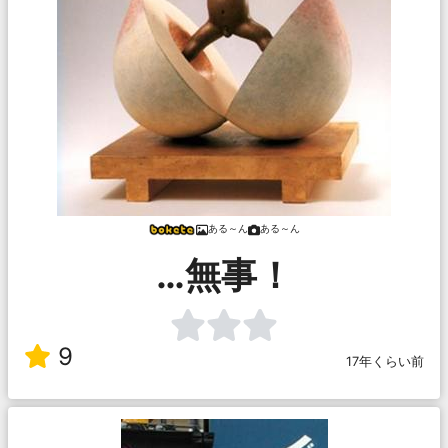
ある～ん
ある～ん
…無事！
9
17年くらい前