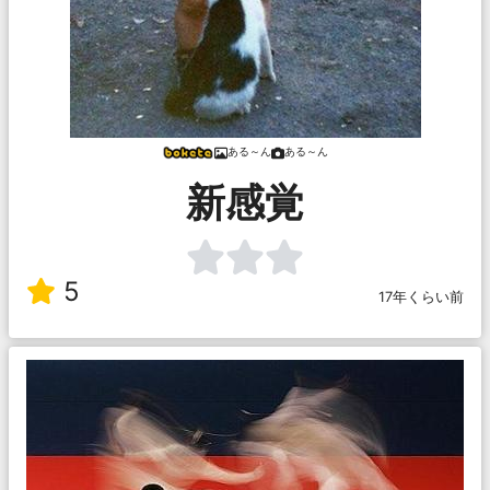
ある～ん
ある～ん
新感覚
5
17年くらい前