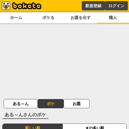
新規登録
ログイン
ホーム
ボケる
お題を出す
職人
ある～ん
ボケ
お題
ある～ん
さんのボケ
新しい順
★の多い順