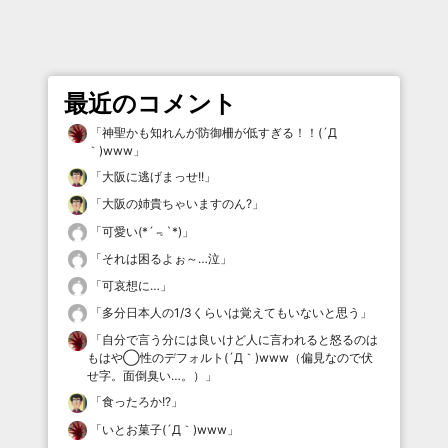
最近のコメント
「
神聖かも知れんが防御柵が低すぎる！！(´Д
｀)www
」
「
大阪に逃げまっせ!!
」
「
大阪の姉貴ちゃいますのん?
」
「
可愛い(*´﹃`*)
」
「
それは困るよぉ～…泣
」
「
可哀想に…
」
「
多分日本人の1/3くらいは覚えてもいないと思う
」
「
自分で言う分には良いけど人に言われると怒るのは
もはや◯性のデフォルト(´Д｀)www（偏見なので伏
せ字。面倒臭い…。）
」
「
食ったろか!?
」
「
いとお菓子(´Д｀)www
」