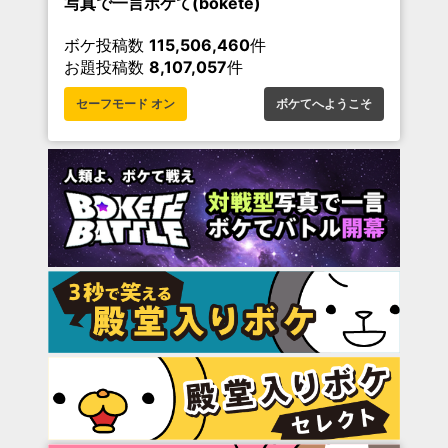
写真で一言ボケて(bokete)
ボケ投稿数
115,506,460
件
お題投稿数
8,107,057
件
セーフモード オン
ボケてへようこそ