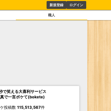
新規登録
ログイン
職人
秒で笑える大喜利サービス
真で一言ボケて(bokete)
ボケ投稿数
115,513,567
件