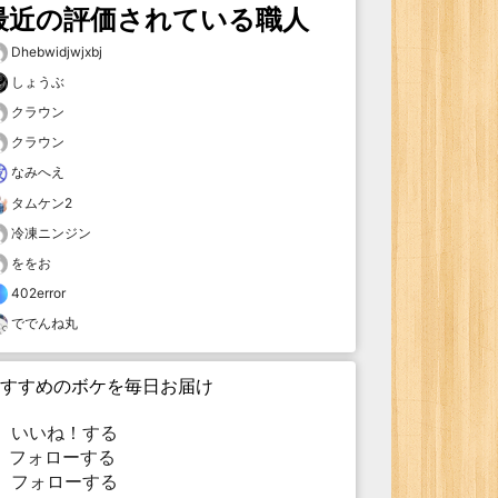
最近の評価されている職人
Dhebwidjwjxbj
しょうぶ
クラウン
クラウン
なみへえ
タムケン2
冷凍ニンジン
ををお
402error
ででんね丸
すすめのボケを毎日お届け
いいね！する
フォローする
フォローする