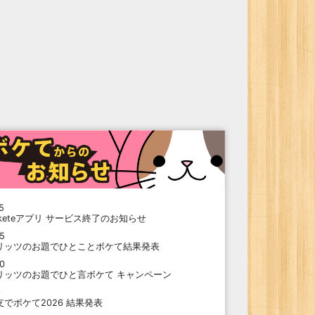
5
oketeアプリ サービス終了のお知らせ
15
リッツのお題でひとことボケて結果発表
10
リッツのお題でひと言ボケて キャンペーン
9
支でボケて2026 結果発表