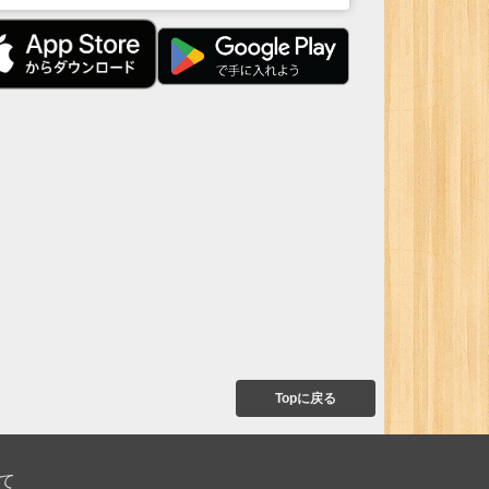
Topに戻る
て