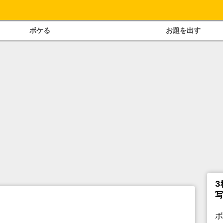
ボケる
お題を出す
3
写