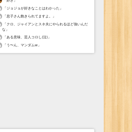
「
好き
」
「
ジョジョが好きなことはわかった
」
「
息子さん飽きられてますよ。
」
「
クロ、ジャイアンとスネ夫にやられるほど強いんだ
な
」
「
ある意味、芸人コロし(泣)
」
「
う〜ん、マンダムw
」