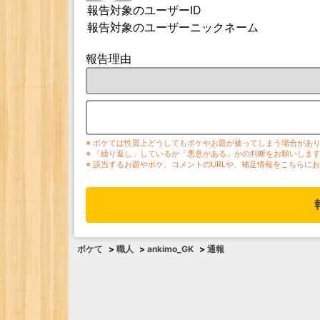
報告対象のユーザーID
報告対象のユーザーニックネーム
報告理由
※ ボケては性質上どうしてもボケやお題が被ってしまう場合があ
※ 「繰り返し」しているか「悪意がある」かの判断をお願いしま
※ 該当するお題やボケ、コメントのURLや、補足情報をこちらに
ボケて
>
職人
>
ankimo_GK
>
通報