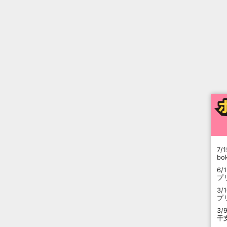
7/1
b
6/
プ
3/
プ
3/
干