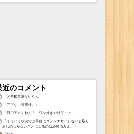
最近のコメント
「
メモ帳意味ないやん
」
「
アブない将軍様。
」
「
何でアカンねん？ ワシ好きやけど・・・
」
「
そういう状況では早目にゴメンナサイしないと取り
返しのつかないことになるのは経験済みよ。
」