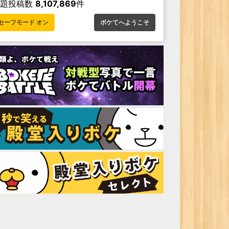
お題投稿数
8,107,869
件
セーフモード オン
ボケてへようこそ