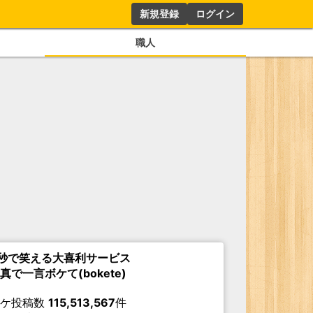
新規登録
ログイン
職人
秒で笑える大喜利サービス
真で一言ボケて(bokete)
ボケ投稿数
115,513,567
件