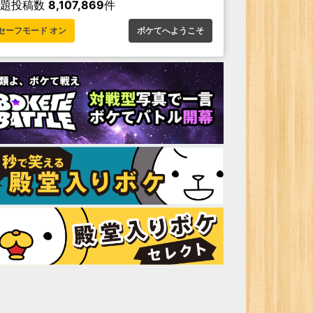
お題投稿数
8,107,869
件
セーフモード オン
ボケてへようこそ