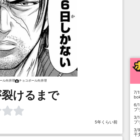
ール向井理
チョコボール向井理
が裂けるまで
7/1
b
6/
プ
3/
プ
5年くらい前
3/
干