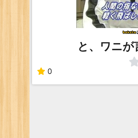
と、ワニが
0