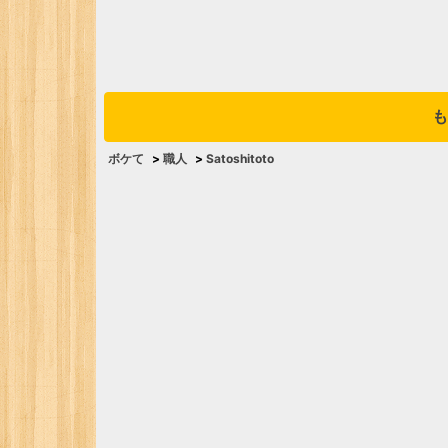
も
ボケて
>
職人
>
Satoshitoto