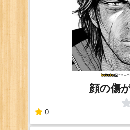
チョコボ
顔の傷
0