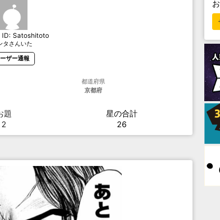
ID:
Satoshitoto
ンタさんいた
ーザー通報
都道府県
京都府
お題
星の合計
2
26