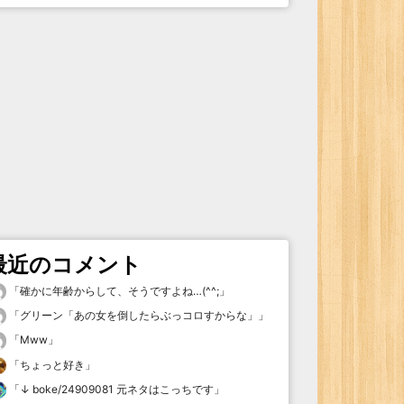
最近のコメント
「
確かに年齢からして、そうですよね…(^^;
」
「
グリーン「あの女を倒したらぶっコロすからな」
」
「
Mww
」
「
ちょっと好き
」
「
↓ boke/24909081 元ネタはこっちです
」