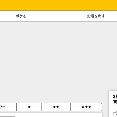
ボケる
お題を出す
3
写
ワー
★
★★
★★★