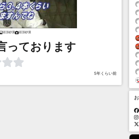
頭頂砂漠
頭頂砂漠
言っております
5年くらい前
お