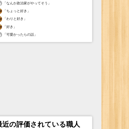
「
なんか政治家がやってそう
」
「
ちょっと好き
」
「
わりと好き
」
「
好き
」
「
可愛かったらの話
」
最近の評価されている職人