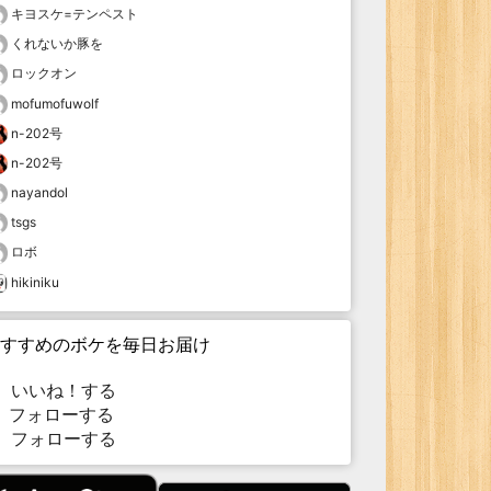
キヨスケ=テンペスト
くれないか豚を
ロックオン
mofumofuwolf
n-202号
n-202号
nayandol
tsgs
ロボ
hikiniku
すすめのボケを毎日お届け
いいね！する
フォローする
フォローする