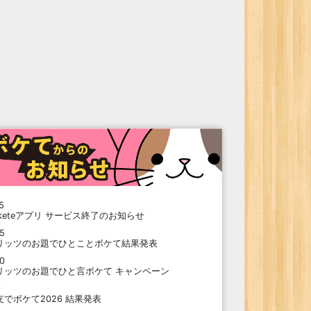
5
oketeアプリ サービス終了のお知らせ
15
リッツのお題でひとことボケて結果発表
10
リッツのお題でひと言ボケて キャンペーン
9
支でボケて2026 結果発表