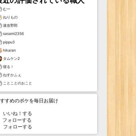
最近の評価されている職人
むー
ねりもの
速攻野郎
sasami2356
pippu3
hikaran
タムケン2
寝る！
ねすかふぇ
ことことのおこと
すすめのボケを毎日お届け
いいね！する
フォローする
フォローする