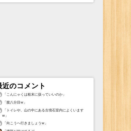
最近のコメント
「
こんにゃくは粗末に扱っていいのか
」
「
腹八分目w
」
「
トイレや、山の中にある古墳石室内によくいます
w
」
「
向こうへ行きましょうw
」