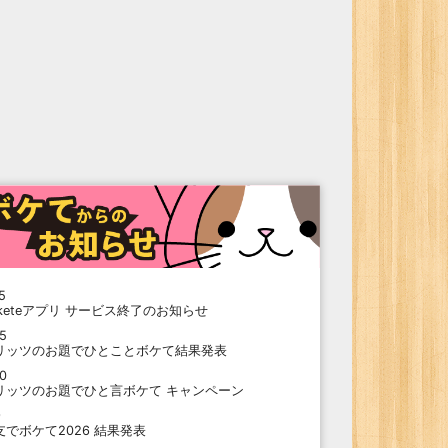
5
oketeアプリ サービス終了のお知らせ
15
リッツのお題でひとことボケて結果発表
10
リッツのお題でひと言ボケて キャンペーン
9
支でボケて2026 結果発表