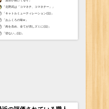
「
渡部が抜けてるぞ
」
「
北野武は「コマネチ、コマネチー」
」
「
キャトルミューティレーション(泣)
」
「
おふくろの味w
」
「
肉を含め、全てが消しズミに(泣)
」
「
切ない…(泣)
」