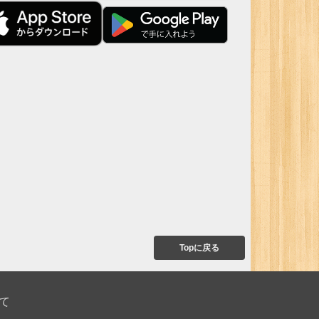
Topに戻る
て