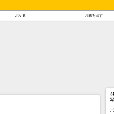
ボケる
お題を出す
3
写