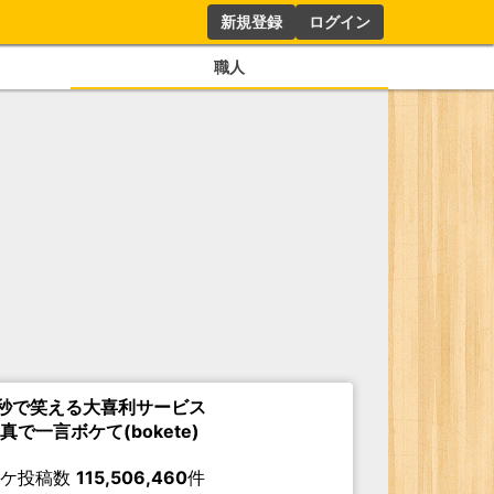
新規登録
ログイン
職人
秒で笑える大喜利サービス
真で一言ボケて(bokete)
ボケ投稿数
115,506,460
件