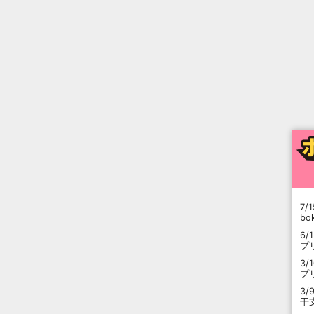
7/1
b
6/
プ
3/
プ
3/
干