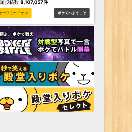
お題投稿数
8,107,057
件
セーフモード オン
ボケてへようこそ