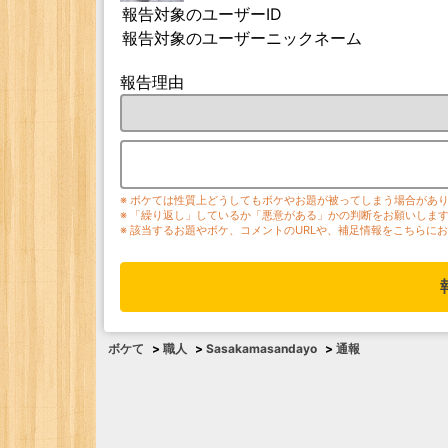
報告対象のユーザーID
報告対象のユーザーニックネーム
報告理由
※ ボケては性質上どうしてもボケやお題が被ってしまう場合があ
※ 「繰り返し」しているか「悪意がある」かの判断をお願いしま
※ 該当するお題やボケ、コメントのURLや、補足情報をこちらに
ボケて
>
職人
>
Sasakamasandayo
>
通報