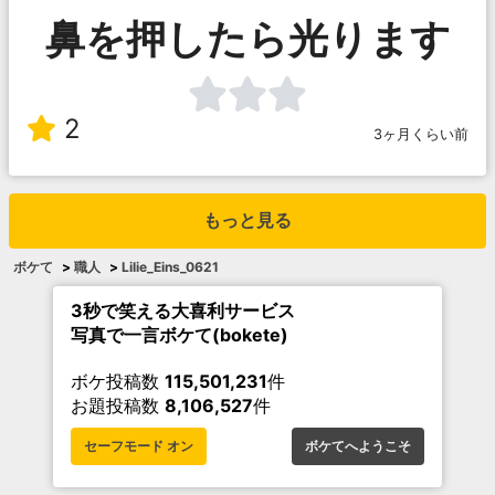
鼻を押したら光ります
2
3ヶ月くらい前
もっと見る
ボケて
>
職人
>
Lilie_Eins_0621
3秒で笑える大喜利サービス
写真で一言ボケて(bokete)
ボケ投稿数
115,501,231
件
お題投稿数
8,106,527
件
セーフモード オン
ボケてへようこそ