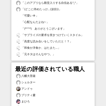
「
このアプリなら殿堂入りする自信ある^_^
」
「
(どこに停めたっけ…(涙目))
」
「
可愛い☆
」
「
心配なんだよね✨
」
「
(*^^*) ありがとうございます
」
「
サプライズの要求を突きつけていくスタイル
」
「
高度な読み合いをしていただと！？
」
「
和食か洋食か、はたまた…
」
「
元ネタはそんなやつ。
」
最近の評価されている職人
八幡大菩薩
シェルター
アンドゥ
プリティ慶
まひろ